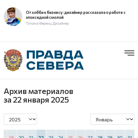
От хобби к бизнесу: дизайнер рассказала о работе с
эпоксидной смолой
Татьяна Ференц, Дизайнер
Архив материалов
за 22 января 2025
18
19
20
21
22
23
24
25
26
27
28
29
30
31