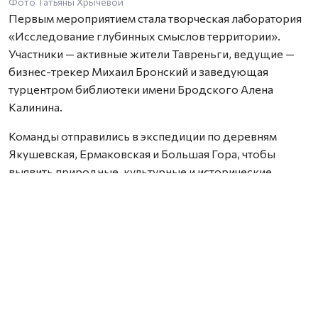
Фото Татьяны Хрычевой
Первым мероприятием стала творческая лаборатория
«Исследование глубинных смыслов территории».
Участники — активные жители Тавреньги, ведущие —
бизнес-трекер Михаил Бронский и заведующая
турцентром библиотеки имени Бродского Алена
Калинина.
Команды отправились в экспедиции по деревням
Якушевская, Ермаковская и Большая Гора, чтобы
выявить природные, культурные и исторические
объекты. Итогом стала карта уникальностей Тавреньги,
на которую нанесли достопримечательности, значимые
места и имена хранителей традиций.
На презентации участники предложили идеи будущих
инициатив: возродить празднование Ильина дня,
развивать «Сад дружбы», благоустроить парк у
досугового центра, создать турмаршрут на реке Вели,