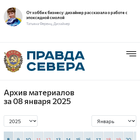
От хобби к бизнесу: дизайнер рассказала о работе с
эпоксидной смолой
Татьяна Ференц, Дизайнер
Архив материалов
за 08 января 2025
8
9
10
11
12
13
14
15
16
17
18
19
20
2