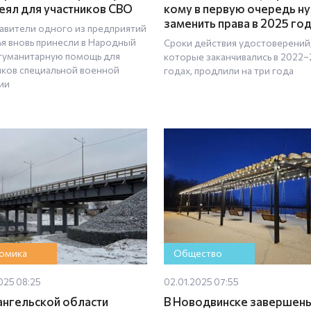
еял для участников СВО
кому в первую очередь н
заменить права в 2025 го
авители одного из предприятий
я вновь принесли в Народный
Сроки действия удостоверений
гуманитарную помощь для
которые заканчивались в 2022
иков специальной военной
годах, продлили на три года
ии
омика
Общество
025 08:25
02.01.2025 07:55
ангельской области
В Новодвинске завершен