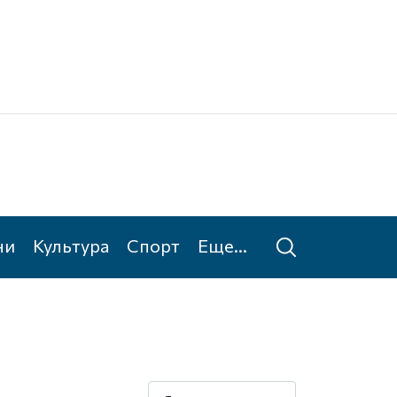
Ке
Та
ни
Культура
Спорт
Еще...