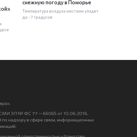
снежную погоду в Поморье
кой»
Температура воздуха местами упадет
до -7 градусов
ь
урсе
ера».
 СМИ ЭЛ № ФС 77 — 66065 от 10.06.2016.
по надзору в сфере связи, информационных
никаций.
аниченной ответственностью «Агентство