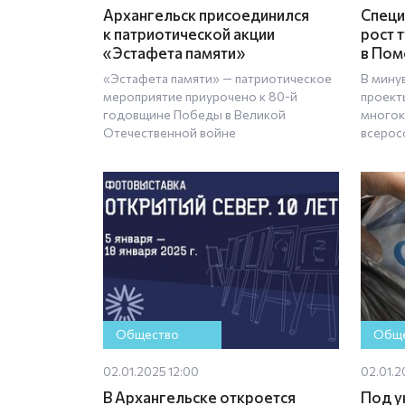
Архангельск присоединился
Специ
к патриотической акции
рост 
«Эстафета памяти»
в Пом
«Эстафета памяти» — патриотическое
В мину
мероприятие приурочено к 80-й
проект
годовщине Победы в Великой
многок
Отечественной войне
всерос
Общество
Обще
02.01.2025 12:00
02.01.2
В Архангельске откроется
Под у