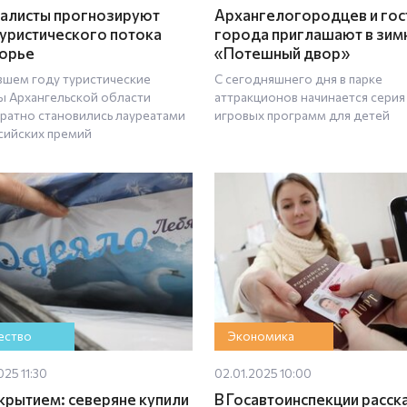
алисты прогнозируют
Архангелогородцев и гос
туристического потока
города приглашают в зим
орье
«Потешный двор»
вшем году туристические
С сегодняшнего дня в парке
ы Архангельской области
аттракционов начинается серия
ратно становились лауреатами
игровых программ для детей
сийских премий
ство
Экономика
025 11:30
02.01.2025 10:00
крытием: северяне купили
В Госавтоинспекции расск