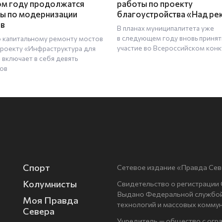
ом году продолжатся
работы по проекту
ы по модернизации
благоустройства «Над ре
ов
В планах муниципалитета уже
в следующем году вновь принят
о капитальному ремонту мостов
участие во Всероссийском конк
проекту «Инфраструктура для
 включает в себя девять
ов
Спорт
Сетевое издание «Правда Сев
Колумнисты
Свидетельство о регистрации
Выдано Федеральной службой 
Моя Правда
технологий и массовых комму
Севера
Учредитель — общество с огр