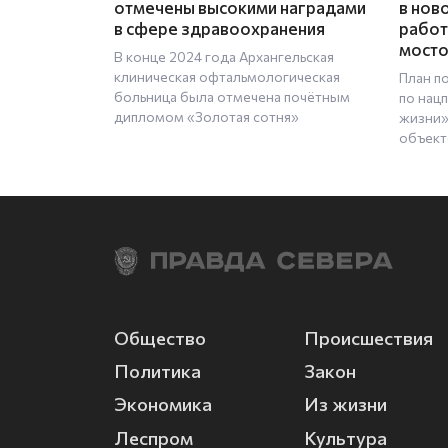
отмечены высокими наградами
в нов
в сфере здравоохранения
работ
мост
В конце 2024 года Архангельская
клиническая офтальмологическая
План п
больница была отмечена почётным
по нац
дипломом «Золотая сотня»
жизни»
объект
Общество
Происшествия
Политика
Закон
Экономика
Из жизни
Леспром
Культура