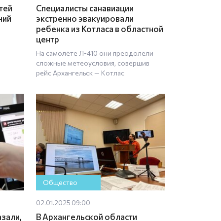
тей
Специалисты санавиации
ний
экстренно эвакуировали
ребенка из Котласа в областной
центр
На самолёте Л-410 они преодолели
сложные метеоусловия, совершив
рейс Архангельск — Котлас
Общество
02.01.2025 09:00
азали,
В Архангельской области