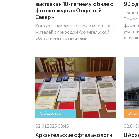
выставка к 10-летнему юбилею
90 од
фотоконкурса «Открытый
Предст
Север»
Поморь
фронт 
Конкурс знакомит гостей и местных
участн
жителей с природой Архангельской
операц
области и ее традициями
Общество
Экон
02.01.2025 08:45
02.01.2
Архангельские офтальмологи
В Арх