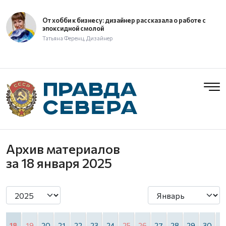
От хобби к бизнесу: дизайнер рассказала о работе с
эпоксидной смолой
Татьяна Ференц, Дизайнер
Архив материалов
за 18 января 2025
7
18
19
20
21
22
23
24
25
26
27
28
29
30
3