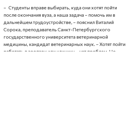
– Студенты вправе выбирать, куда они хотят пойти
после окончания вуза, а наша задача – помочь им в
дальнейшем трудоустройстве, – пояснил Виталий
Сорока, преподаватель Санкт-Петербургского
государственного университета ветеринарной
медицины, кандидат ветеринарных наук. – Хотят пойти
работать в зоопарк или клинику – нет проблем. Но
основной упор, конечно, мы делаем на предприятия
молочного и мясного производства – по требованию
Минсельхоза РФ. Например, очень много наших
выпускников становятся ветеринарами лошадей.
Кстати, на мастер-классе «Конная стоматология» были
представлены стоматологические инструменты,
которыми лечат зубы у лошадей. Как это происходит,
школьникам показали через интерактивное видео.
Есть ещё важный момент, который учитывают при