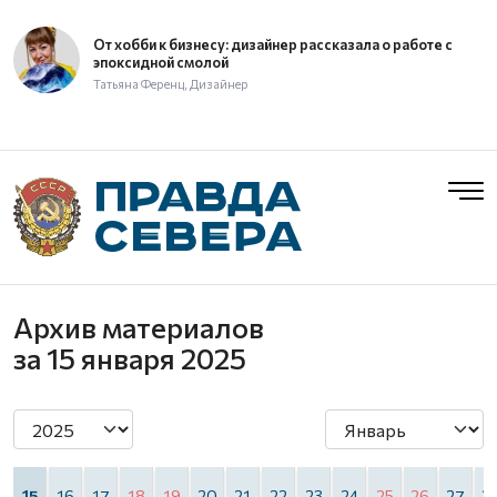
От хобби к бизнесу: дизайнер рассказала о работе с
эпоксидной смолой
Татьяна Ференц, Дизайнер
Архив материалов
за 15 января 2025
4
15
16
17
18
19
20
21
22
23
24
25
26
27
2