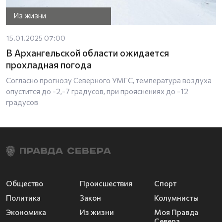
Из жизни
15.01.2025 07:00
В Архангельской области ожидается
прохладная погода
Согласно прогнозу Северного УМГС, температура воздуха
опустится до -2,-7 градусов, при прояснениях до -12
градусов
Общество
Происшествия
Спорт
Политика
Закон
Колумнисты
Экономика
Из жизни
Моя Правда
Севера