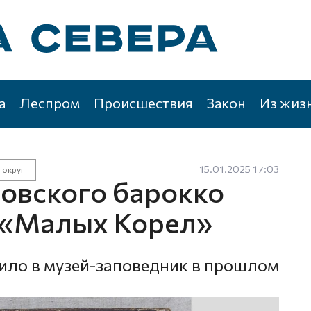
а
Леспром
Происшествия
Закон
Из жиз
15.01.2025 17:03
 округ
ровского барокко
 «Малых Корел»
ило в музей-заповедник в прошлом