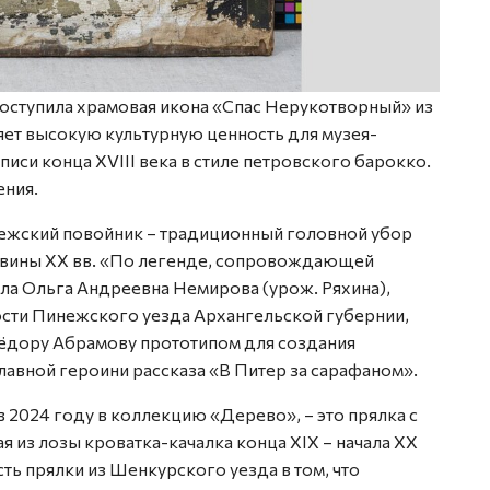
оступила храмовая икона «Спас Нерукотворный» из
яет высокую культурную ценность для музея-
иси конца ХVIII века в стиле петровского барокко.
ения.
ежский повойник – традиционный головной убор
овины ХХ вв. «По легенде, сопровождающей
ла Ольга Андреевна Немирова (урож. Ряхина),
сти Пинежского уезда Архангельской губернии,
ёдору Абрамову прототипом для создания
авной героини рассказа «В Питер за сарафаном».
2024 году в коллекцию «Дерево», – это прялка с
я из лозы кроватка-качалка конца XIX – начала XX
ть прялки из Шенкурского уезда в том, что