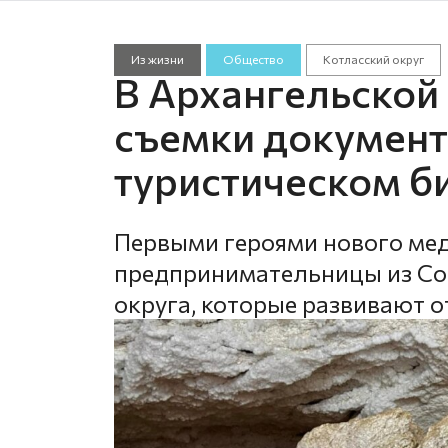
Из жизни
Общество
Котласский округ
В Архангельской
съемки документ
туристическом би
Первыми героями нового ме
предпринимательницы из Со
округа, которые развивают о