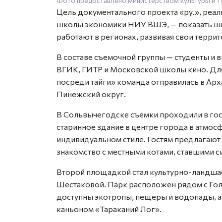
Фото предоставлено министерством культуры и т
Цель документального проекта «ру.», реа
школы экономики НИУ ВШЭ, — показать ши
работают в регионах, развивая свои террит
В составе съемочной группы — студенты и
ВГИК, ГИТР и Московской школы кино. Для
посреди тайги» команда отправилась в Ар
Пинежский округ.
В Сольвычегодске съемки проходили в гос
старинное здание в центре города в атмо
индивидуальном стиле. Гостям предлагают
знакомство с местными котами, ставшими 
Второй площадкой стал культурно-ландша
Шестаковой. Парк расположен рядом с Гол
доступны экотропы, пещеры и водопады, а
каньоном «Тараканий Лог».