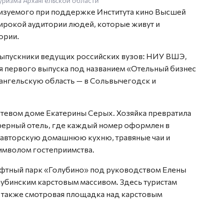
уризма Архангельской области
лизуемого при поддержке Института кино Высшей
рокой аудитории людей, которые живут и
ории.
 выпускники ведущих российских вузов: НИУ ВШЭ,
 первого выпуска под названием «Отельный бизнес
хангельскую область — в Сольвычегодск и
тевом доме Екатерины Серых. Хозяйка превратила
сферный отель, где каждый номер оформлен в
 авторскую домашнюю кухню, травяные чаи и
символом гостеприимства.
фтный парк «Голубино» под руководством Елены
убинским карстовым массивом. Здесь туристам
 также смотровая площадка над карстовым