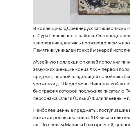
В коллекцию «Древнерусская живопись» п
с. Сура Пинежского района. Она представл
заповедника, являясь произведением живоп
Памятник уникален тонкой манерой исполн
Музейную коллекцию тканей пополнил пин
замужних женщин конца XIX – первой пол
предмет, первой владелицей повойника бы
уроженка д. Шардомень Никитинской воло
биография которой послужила писателю Ф
персонажа Ольги (Ольки) Филиппьевны – гл
Наиболее ценные предметы, поступившие в 
важской росписью конца ХIХ века и плетёна
вв. По словам Марины Григорьевой, ценнос