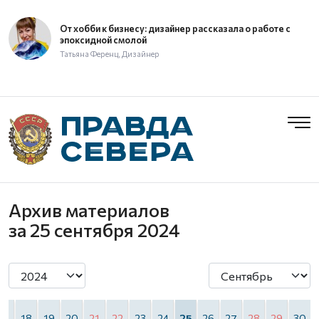
От хобби к бизнесу: дизайнер рассказала о работе с
эпоксидной смолой
Татьяна Ференц, Дизайнер
Архив материалов
за 25 сентября 2024
17
18
19
20
21
22
23
24
25
26
27
28
29
30