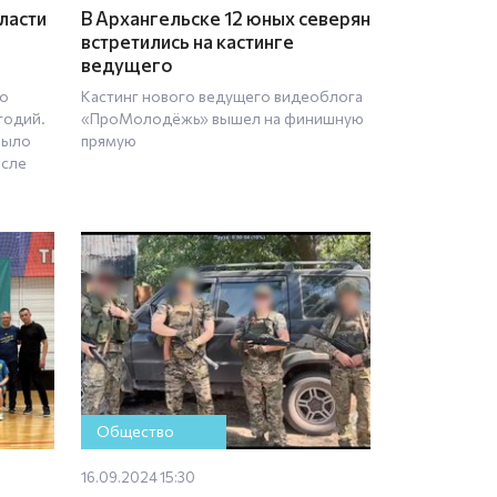
ласти
В Архангельске 12 юных северян
встретились на кастинге
ведущего
ло
Кастинг нового ведущего видеоблога
годий.
«ПроМолодёжь» вышел на финишную
было
прямую
осле
Общество
16.09.2024 15:30