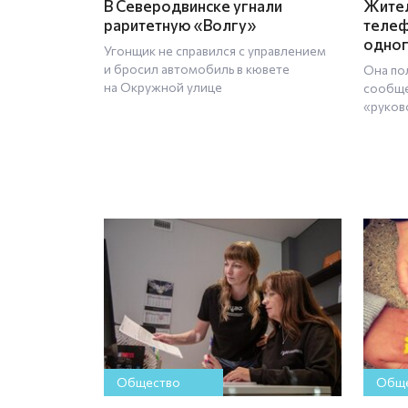
В Северодвинске угнали
Жител
раритетную «Волгу»
телеф
одног
Угонщик не справился с управлением
и бросил автомобиль в кювете
Она по
на Окружной улице
сообще
«руков
Общество
Обще