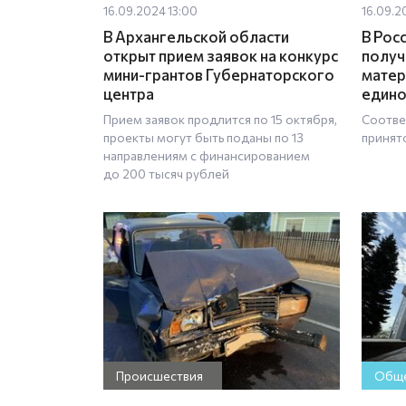
16.09.2024 13:00
16.09.2
В Архангельской области
В Рос
открыт прием заявок на конкурс
получ
мини-грантов Губернаторского
матер
центра
едино
Прием заявок продлится по 15 октября,
Соотве
проекты могут быть поданы по 13
принят
направлениям с финансированием
до 200 тысяч рублей
Происшествия
Обще