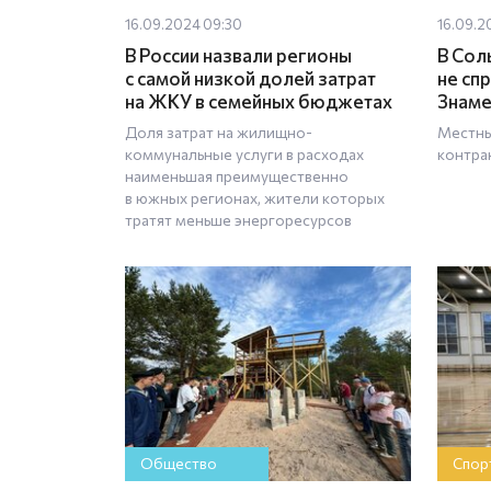
16.09.2024 09:30
16.09.2
В России назвали регионы
В Сол
с самой низкой долей затрат
не сп
на ЖКУ в семейных бюджетах
Знаме
Доля затрат на жилищно-
Местны
коммунальные услуги в расходах
контра
наименьшая преимущественно
в южных регионах, жители которых
тратят меньше энергоресурсов
Общество
Спор