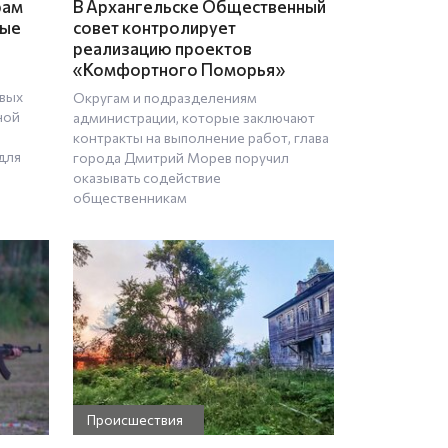
рам
В Архангельске Общественный
ные
совет контролирует
реализацию проектов
«Комфортного Поморья»
овых
Округам и подразделениям
ной
администрации, которые заключают
контракты на выполнение работ, глава
для
города Дмитрий Морев поручил
оказывать содействие
общественникам
Происшествия