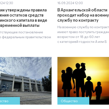
024 12:30
16.09.2024 12:00
сии утверждены правила
В Архангельской области
ения остатков средств
проходит набор на военн
инского капитала в виде
службу по контракту
временной выплаты
На военную службу по контракт
имеют право поступить гражда
тствующее постановление
возрастом от 18 до 60 лет
о федеральным правительством
с категорией годности А или Б
ство
Общество