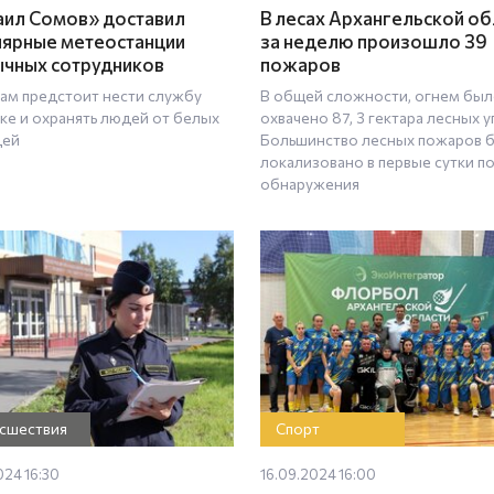
ил Сомов» доставил
В лесах Архангельской об
лярные метеостанции
за неделю произошло 39
чных сотрудников
пожаров
м предстоит нести службу
В общей сложности, огнем бы
ике и охранять людей от белых
охвачено 87, 3 гектара лесных у
дей
Большинство лесных пожаров 
локализовано в первые сутки п
обнаружения
сшествия
Спорт
024 16:30
16.09.2024 16:00