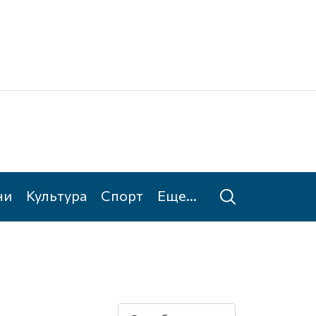
Ке
Та
ни
Культура
Спорт
Еще...