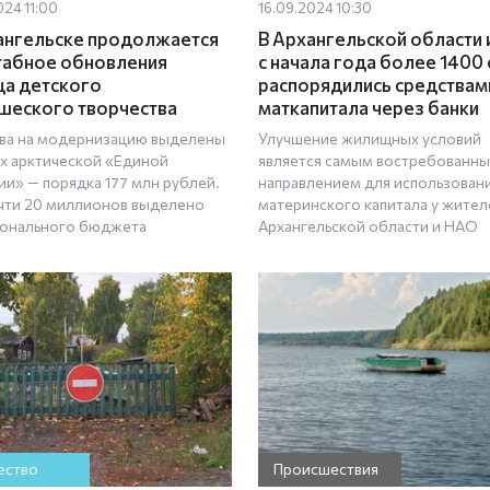
024 11:00
16.09.2024 10:30
ангельске продолжается
В Архангельской области
абное обновления
с начала года более 1400
а детского
распорядились средствам
шеского творчества
маткапитала через банки
ва на модернизацию выделены
Улучшение жилищных условий
ах арктической «Единой
является самым востребованн
ии» — порядка 177 млн рублей.
направлением для использован
чти 20 миллионов выделено
материнского капитала у жител
ионального бюджета
Архангельской области и НАО
ство
Происшествия