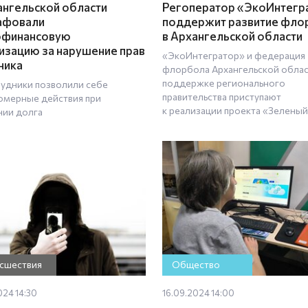
ангельской области
Регоператор «ЭкоИнтегр
афовали
поддержит развитие фло
офинансовую
в Архангельской области
изацию за нарушение прав
«ЭкоИнтегратор» и федерация
ника
флорбола Архангельской облас
поддержке регионального
рудники позволили себе
правительства приступают
омерные действия при
к реализации проекта «Зеленый
нии долга
сшествия
Общество
024 14:30
16.09.2024 14:00