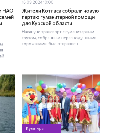
16.09.2024 10:00
 и НАО
Жители Котласа собрали новую
 семей
партию гуманитарной помощи
и
для Курской области
Накануне транспорт с гуманитарным
грузом, собранным неравнодушными
горожанами, был отправлен
ым
ия
ей
Культура