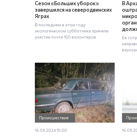
Сезон «Больших уборок»
В Арх
завершился на северодвинских
оштр
Яграх
микр
орган
В последнем в этом году
долж
экологическом субботнике приняли
участие почти 150 волонтеров
Ее сот
неправ
взыска
Происшествия
Прои
16.09.2024 15:00
16.09.2