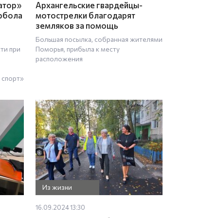
атор»
Архангельские гвардейцы-
рбола
мотострелки благодарят
земляков за помощь
Большая посылка, собранная жителями
ти при
Поморья, прибыла к месту
расположения
 спорт»
Из жизни
16.09.2024 13:30