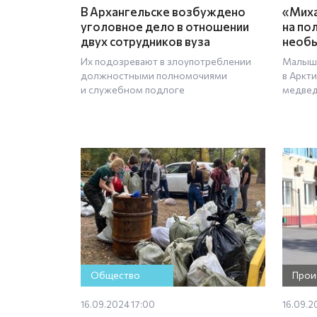
В Архангельске возбуждено
«Миха
уголовное дело в отношении
на по
двух сотрудников вуза
необы
Их подозревают в злоупотреблении
Малыша
должностными полномочиями
в Аркт
и служебном подлоге
медве
Общество
Прои
16.09.2024 17:00
16.09.2