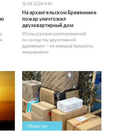
16.09.2024 11:47
На архангельском Бревеннике
ую
пожар уничтожил
двухквартирный дом
у
Огонь угрожал расположенной
не
по соседству двухэтажной
деревяшке — ее жильцов пришлось
эвакуировать
Общество