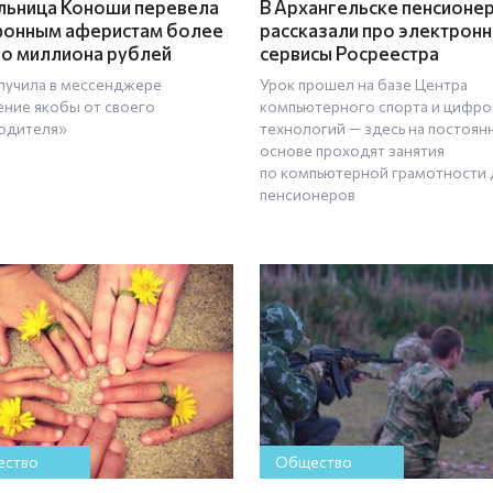
ьница Коноши перевела
В Архангельске пенсионе
онным аферистам более
рассказали про электрон
о миллиона рублей
сервисы Росреестра
лучила в мессенджере
Урок прошел на базе Центра
ние якобы от своего
компьютерного спорта и цифр
одителя»
технологий — здесь на постоян
основе проходят занятия
по компьютерной грамотности 
пенсионеров
ство
Общество