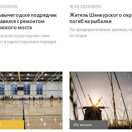
024 09:00
16.09.2024 08:50
ьвычегодске подрядчик
Житель Шенкурского окр
равился с ремонтом
погиб на рыбалке
нского моста
По предварительным данным, о
из лодки
е власти расторгли с ним
кт в одностороннем порядке
т
Из жизни