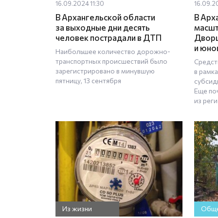
16.09.2024 11:30
16.09.2
В Архангельской области
В Арх
за выходные дни десять
масшт
человек пострадали в ДТП
Дворц
и юно
Наибольшее количество дорожно-
транспортных происшествий было
Средст
зарегистрировано в минувшую
в рамк
пятницу, 13 сентября
субсид
Еще по
из рег
Из жизни
Обще