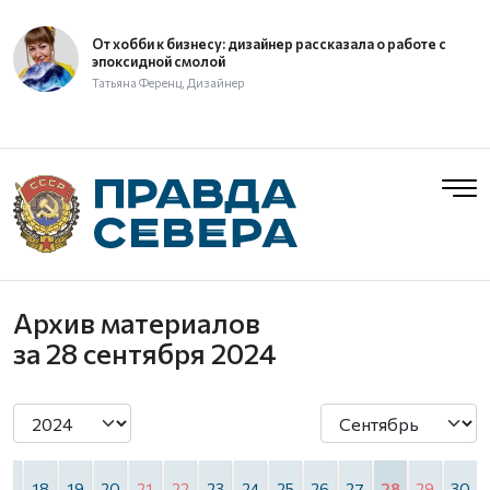
От хобби к бизнесу: дизайнер рассказала о работе с
эпоксидной смолой
Татьяна Ференц, Дизайнер
Архив материалов
за 28 сентября 2024
17
18
19
20
21
22
23
24
25
26
27
28
29
30