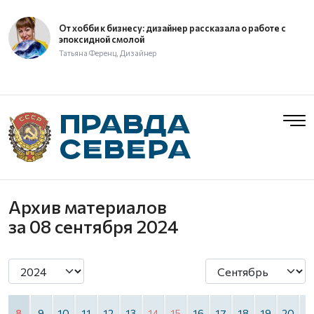
От хобби к бизнесу: дизайнер рассказала о работе с
эпоксидной смолой
Татьяна Ференц, Дизайнер
Архив материалов
за 08 сентября 2024
8
9
10
11
12
13
14
15
16
17
18
19
20
2