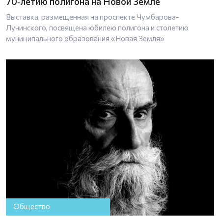
70‑летию полигона на Новой Земле
Выставка, размещенная на проспекте Чумбарова-
Лучинского, посвящена юбилею полигона и столетию
муниципального образования «Новая Земля»
Общество