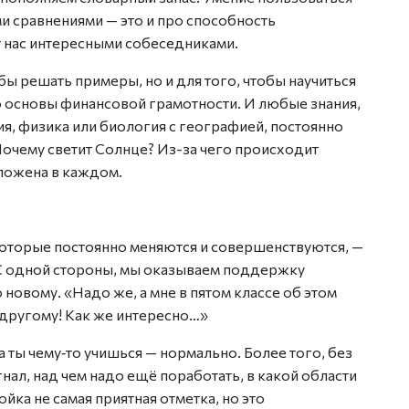
 сравнениями — это и про способность
т нас интересными собеседниками.
ы решать примеры, но и для того, чтобы научиться
о основы финансовой грамотности. И любые знания,
ия, физика или биология с географией, постоянно
Почему светит Солнце? Из-за чего происходит
аложена в каждом.
торые постоянно меняются и совершенствуются, —
 С одной стороны, мы оказываем поддержку
о новому. «Надо же, а мне в пятом классе об этом
другому! Как же интересно…»
а ты чему‑то учишься — нормально. Более того, без
ал, над чем надо ещё поработать, в какой области
йка не самая приятная отметка, но это