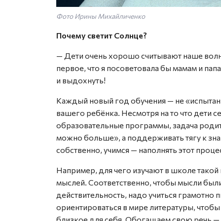
Фото Ирины Михайличенко
Почему светит Солнце?
— Дети очень хорошо считывают наше волн
первое, что я посоветовала бы мамам и пап
и выдохнуть!
Каждый новый год обучения — не «испытание
вашего ребёнка. Несмотря на то что дети 
образовательные программы, задача родит
можно больше», а поддерживать тягу к знан
собственно, учимся — наполнять этот проце
Например, для чего изучают в школе такой
мыслей. Соответственно, чтобы мысли были
действительность, надо учиться грамотно п
ориентироваться в мире литературы, чтоб
близкое для себя. Обогащаем свою речь —