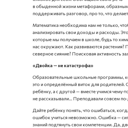
в обыденной жизни метафорами, образными
поддерживать разговор, про то, что делае
Математика необходима нам не только, чтоб
анализировать свои доходы и расходы. Эт
которые мы получаем в школе, будь то хим
нас окружают. Как развиваются растения? 
северное сияние? Поисковая активность з
«Двойка — не катастрофа»
Образовательные школьные программы, ко
это и определённый виток для родителей.
ребёнку, а с другой — вместе учимся чему‑т
не рассказывали… Преподавали совсем по‑
Дайте ребёнку понять, что ошибаться, когд
ошибок учиться невозможно. Ошибка — сигн
знаний подтянуть свои компетенции. Да, дво