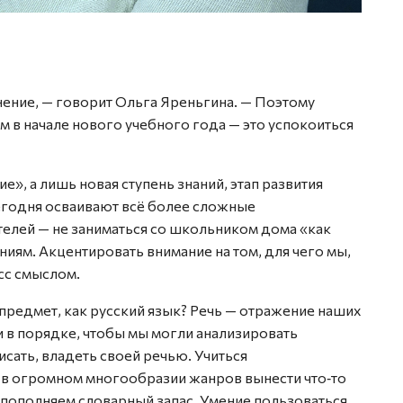
ение, — говорит Ольга Яреньгина. — Поэтому
ам в начале нового учебного года — это успокоиться
», а лишь новая ступень знаний, этап развития
сегодня осваивают всё более сложные
елей — не заниматься со школьником дома «как
иям. Акцентировать внимание на том, для чего мы,
сс смыслом.
 предмет, как русский язык? Речь — отражение наших
 в порядке, чтобы мы могли анализировать
исать, владеть своей речью. Учиться
ы в огромном многообразии жанров вынести что‑то
 пополняем словарный запас. Умение пользоваться