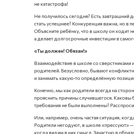
не катастрофа!
Не получилось сегодня? Есть завтрашний де
стать успешнее? Конкуренция важна, но в 
Объясните ребёнку, что в школу он ходит н
а делает долгосрочные инвестиции в самого
«Ты должен! Обязан!»
Взаимодействие в школе со сверстниками и
родителей. Безусловно, бывают конфликтн
и занимать какую‑то определённую позици
Конечно, мы как родители всегда на сторон
прояснить причины случившегося. Каковы 
требования не были выполнены? Расспрос
Или, например, очень частая ситуация, ко
Родители негодуют, в школе «прессуют» —
когда видим в них смысл. Зачастую в обра