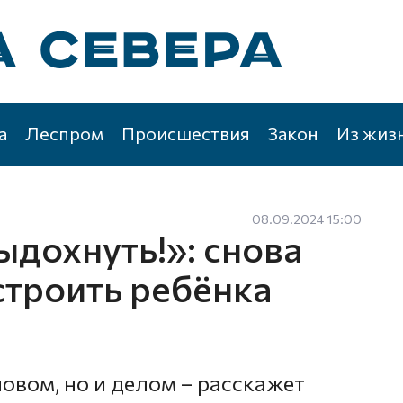
а
Леспром
Происшествия
Закон
Из жиз
08.09.2024 15:00
ыдохнуть!»: снова
строить ребёнка
овом, но и делом – расскажет