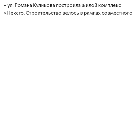
– ул. Романа Куликова построила жилой комплекс
«Некст». Строительство велось в рамках совместного
с Правительством Архангельской области
инвестиционного проекта по восстановлению прав
граждан пострадавших от недобросовестных
действий застройщиков. В соответствии с областным
законом Группа Аквилон получила в аренду данный
участок выплатил денежные компенсации дольщикам,
обманутым несколькими другими застройщиками.
Сейчас по проектам комплексного развития
территорий Группа Аквилон выполняет обязательства
по расселению за свой счет в столице Поморья и
городе корабелов 65 деревянных домов площадью
33,8 тыс. кв. м, 32 дома уже расселены. Объем затрат на
расселение составляет более 3,1 млрд. рублей. Это те
деньги, которые застройщик должен израсходовать
еще до начала строительства и получения каких-либо