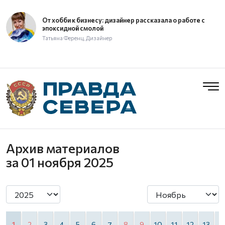
От хобби к бизнесу: дизайнер рассказала о работе с
эпоксидной смолой
Татьяна Ференц, Дизайнер
Архив материалов
за 01 ноября 2025
1
2
3
4
5
6
7
8
9
10
11
12
13
1