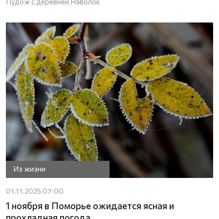
Пудож с деревней Наволок
Из жизни
01.11.2025 07:00
1 ноября в Поморье ожидается ясная и
прохладная погода