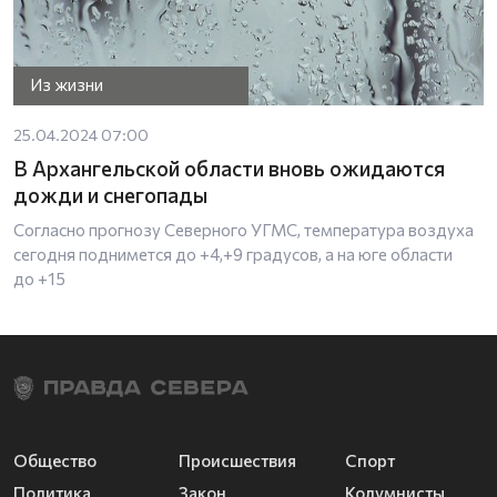
Из жизни
25.04.2024 07:00
В Архангельской области вновь ожидаются
дожди и снегопады
Согласно прогнозу Северного УГМС, температура воздуха
сегодня поднимется до +4,+9 градусов, а на юге области
до +15
Общество
Происшествия
Спорт
Политика
Закон
Колумнисты