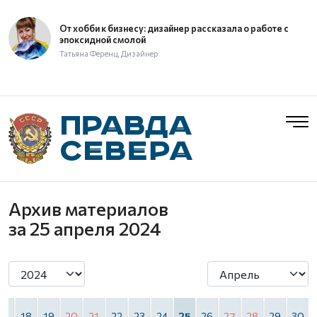
От хобби к бизнесу: дизайнер рассказала о работе с
эпоксидной смолой
Татьяна Ференц, Дизайнер
Архив материалов
за 25 апреля 2024
17
18
19
20
21
22
23
24
25
26
27
28
29
30