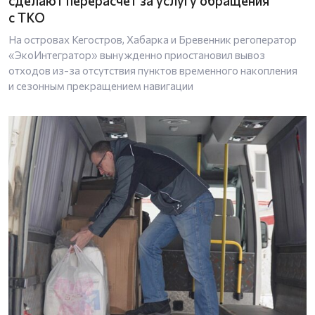
сделают перерасчет за услугу обращения
с ТКО
На островах Кегостров, Хабарка и Бревенник регоператор
«ЭкоИнтегратор» вынужденно приостановил вывоз
отходов из-за отсутствия пунктов временного накопления
и сезонным прекращением навигации