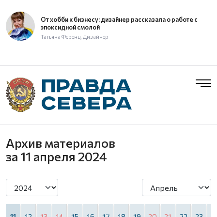
От хобби к бизнесу: дизайнер рассказала о работе с
эпоксидной смолой
Татьяна Ференц, Дизайнер
Архив материалов
за 11 апреля 2024
0
11
12
13
14
15
16
17
18
19
20
21
22
23
2