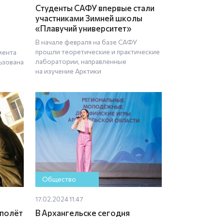
Студенты САФУ впервые стали
участниками Зимней школы
«Плавучий университет»
В начале февраля на базе САФУ
прошли теоретические и практические
мента
лаборатории, направленные
ьзована
на изучение Арктики
Общество
17.02.2024 11:47
 полёт
В Архангельске сегодня