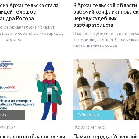
 из Архангельска стала
В Архангельской области
ницей телешоу
рабочий конфликт повлек
андра Рогова
череду судебных
разбирательств
ю из Архангельска покажут
 в нового сезона мейковер-шоу
В качестве убедительного аргу
 в городе»
в споре двух коллег была испол
керамическая кружка
тика
Общество
24 12:31
17.02.2024 12:00
ангельской области члены
Память сердца: Успенский