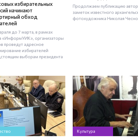
ковых избирательных
Продолжаем публикацию автор
сий начинают
заметок известного архангельс
ртирный обход
фотохудожника Николая Чесно
ателей
враля до 7 марта, в рамках
а «ИнформУИК», организаторы
в проведут адресное
ирование избирателей
дстоящим выборам президента
ство
Культура