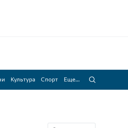
Ке
Та
ни
Культура
Спорт
Еще...