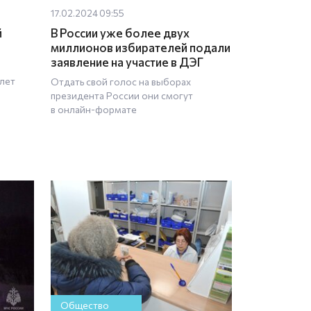
17.02.2024 09:55
й
В России уже более двух
миллионов избирателей подали
заявление на участие в ДЭГ
 лет
Отдать свой голос на выборах
президента России они смогут
в онлайн-формате
Общество