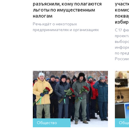
разъяснили, кому полагаются
участ
льготы по имущественным
комис
налогам
поква
избир
Речь идёт о некоторых
предпринимателях и организациях
С 17 фе
проект
выборо
информ
по пре
России
Общество
Обще