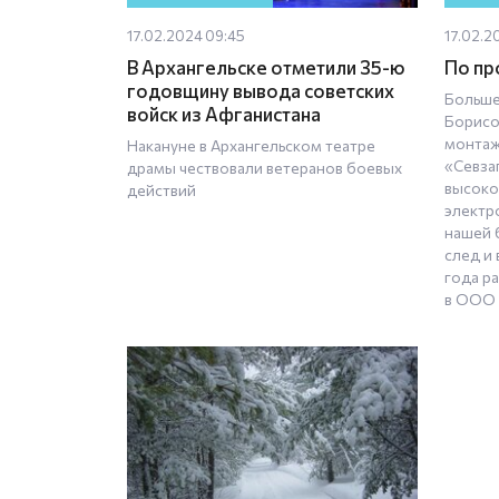
17.02.2024 09:45
17.02.2
В Архангельске отметили 35-ю
По пр
годовщину вывода советских
Больше
войск из Афганистана
Борисо
монтаж
Накануне в Архангельском театре
«Севза
драмы чествовали ветеранов боевых
высоко
действий
электр
нашей 
след и 
года р
в ООО