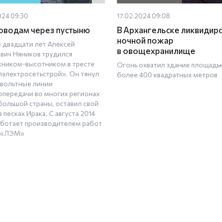
024 09:30
17.02.2024 09:08
оводам через пустыню
В Архангельске ликвидир
ночной пожар
 двадцати лет Алексей
в овощехранилище
вич Няников трудился
ником-высотником в тресте
Огонь охватил здание площадь
пэлектросетьстрой». Он тянул
более 400 квадратных метров
вольтные линии
опередачи во многих регионах
большой страны, оставил свой
в песках Ирака. С августа 2014
аботает производителем работ
 «ЛЭМ»