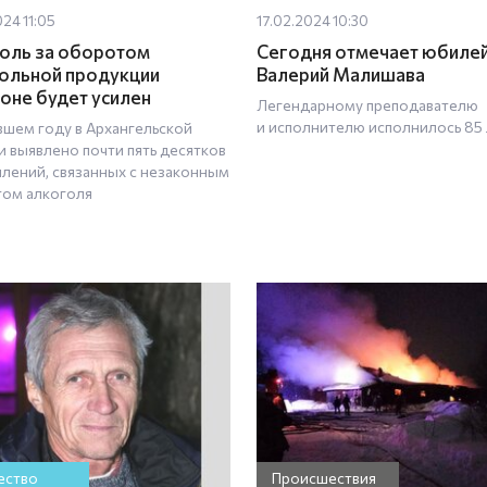
024 11:05
17.02.2024 10:30
оль за оборотом
Сегодня отмечает юбиле
ольной продукции
Валерий Малишава
ионе будет усилен
Легендарному преподавателю
и исполнителю исполнилось 85
вшем году в Архангельской
и выявлено почти пять десятков
плений, связанных с незаконным
ом алкоголя
ство
Происшествия