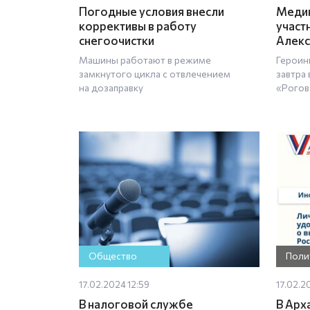
Погодные условия внесли
Медик
коррективы в работу
участ
снегоочистки
Алекс
Машины работают в режиме
Героин
замкнутого цикла с отвлечением
завтра
на дозаправку
«Рогов
Общество
Поли
17.02.2024 12:59
17.02.20
В налоговой службе
В Арх