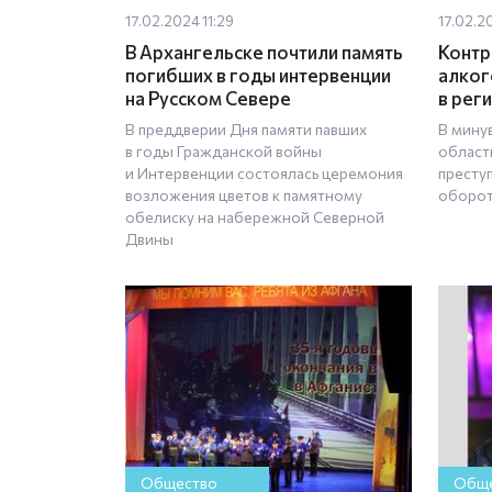
17.02.2024 11:29
17.02.2
В Архангельске почтили память
Контр
погибших в годы интервенции
алког
на Русском Севере
в рег
В преддверии Дня памяти павших
В мину
в годы Гражданской войны
област
и Интервенции состоялась церемония
престу
возложения цветов к памятному
оборот
обелиску на набережной Северной
Двины
Общество
Обще