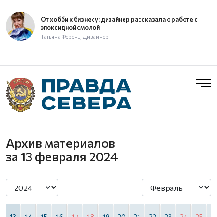
От хобби к бизнесу: дизайнер рассказала о работе с
эпоксидной смолой
Татьяна Ференц, Дизайнер
Архив материалов
за 13 февраля 2024
2
13
14
15
16
17
18
19
20
21
22
23
24
25
2