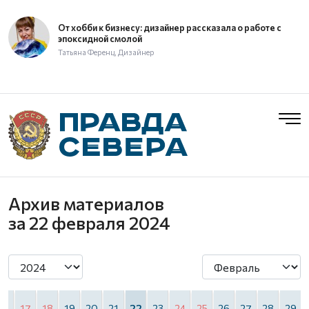
От хобби к бизнесу: дизайнер рассказала о работе с
эпоксидной смолой
Татьяна Ференц, Дизайнер
Архив материалов
за 22 февраля 2024
16
17
18
19
20
21
22
23
24
25
26
27
28
29