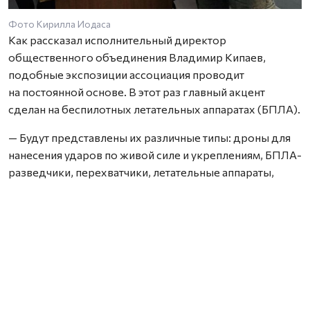
Фото Кирилла Иодаса
Как рассказал исполнительный директор
общественного объединения Владимир Кипаев,
подобные экспозиции ассоциация проводит
на постоянной основе. В этот раз главный акцент
сделан на беспилотных летательных аппаратах (БПЛА).
— Будут представлены их различные типы: дроны для
нанесения ударов по живой силе и укреплениям, БПЛА-
разведчики, перехватчики, летательные аппараты,
используемые для установки помех, ретрансляции
сигнала, а также дроны-обманки, задача которых —
перегрузка, отвлечение внимания сил ПВО, — пояснил
Владимир Кипаев.
По его словам, среди аппаратов будут как те, что
используются уже долгое время, так и новинки,
недавно доставленные с линии боевого