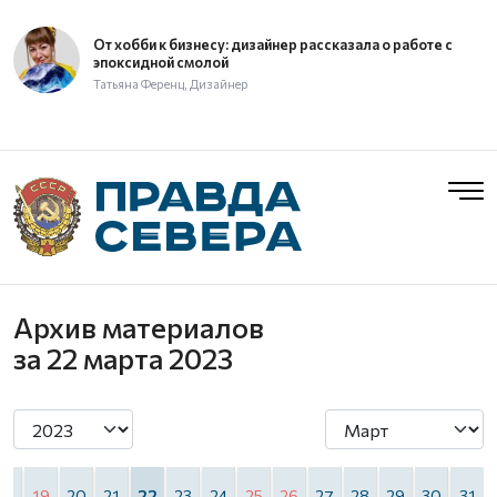
От хобби к бизнесу: дизайнер рассказала о работе с
эпоксидной смолой
Татьяна Ференц, Дизайнер
Архив материалов
за 22 марта 2023
18
19
20
21
22
23
24
25
26
27
28
29
30
31