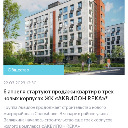
Общество
22.03.2023 12:30
6 апреля стартуют продажи квартир в трех
новых корпусах ЖК «АКВИЛОН REKA»*
Группа Аквилон продолжает строительство нового
микрорайона в Соломбале. В январе в районе улицы
Валявкина началось строительство еще трех корпусов
жилого комплекса «АКВИЛОН REKA»