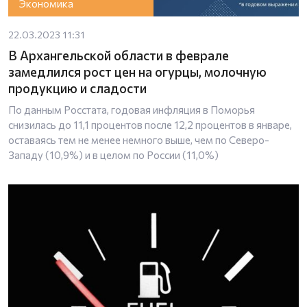
Экономика
22.03.2023 11:31
В Архангельской области в феврале
замедлился рост цен на огурцы, молочную
продукцию и сладости
По данным Росстата, годовая инфляция в Поморья
снизилась до 11,1 процентов после 12,2 процентов в январе,
оставаясь тем не менее немного выше, чем по Северо-
Западу (10,9%) и в целом по России (11,0%)