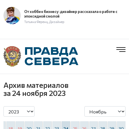
От хобби к бизнесу: дизайнер рассказала о работе с
эпоксидной смолой
Татьяна Ференц, Дизайнер
Архив материалов
за 24 ноября 2023
17
18
19
20
21
22
23
24
25
26
27
28
29
30