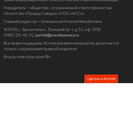
Учредитель — общество с ограниченной ответственностью
«Агентство «Правда Севера» (ООО «АПС»).
Главный редактор — Екимовская Наталья Михайловна
163000, г. Архангельск, Троицкий пр-т, д. 52, оф. 1308
(8182) 20-46-02,
portal@pravdasevera.ru
Все права защищены. Использование материалов допускается
только с разрешения правообладателя.
Возрастная категория 18+.
Сделано в Артиле