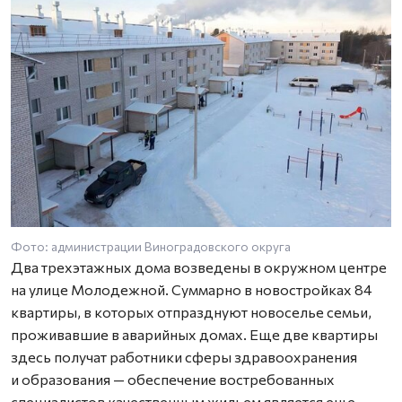
Фото: администрации Виноградовского округа
Ф
Два трехэтажных дома возведены в окружном центре
на улице Молодежной. Суммарно в новостройках 84
квартиры, в которых отпразднуют новоселье семьи,
проживавшие в аварийных домах. Еще две квартиры
здесь получат работники сферы здравоохранения
и образования — обеспечение востребованных
специалистов качественным жильем является еще