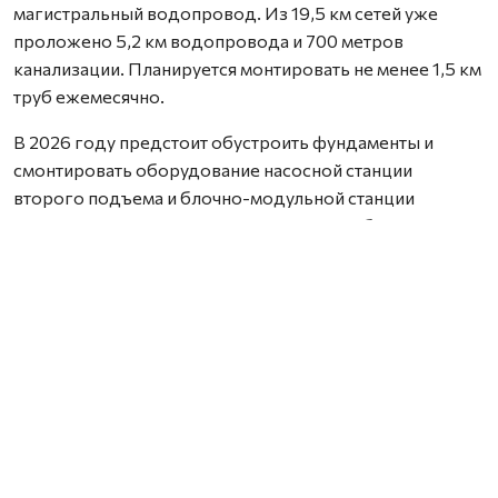
магистральный водопровод. Из 19,5 км сетей уже
проложено 5,2 км водопровода и 700 метров
канализации. Планируется монтировать не менее 1,5 км
труб ежемесячно.
В 2026 году предстоит обустроить фундаменты и
смонтировать оборудование насосной станции
второго подъема и блочно-модульной станции
водоподготовки. Договор на поставку оборудования
заключат до 15 марта. Техническая готовность
трехгодичного объекта — 20%.
Во второй половине апреля начнется капремонт
городских сетей водоотведения. Предстоит заменить
820 метров чугунных труб на полимерные,
демонтировать и установить колодцы и фасонные
части.
Ботыгин подчеркнул необходимость постоянного