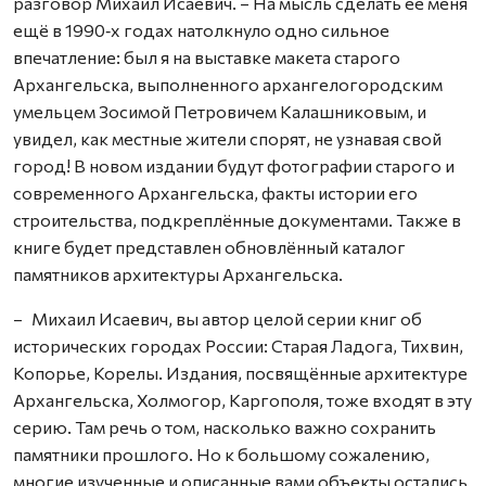
разговор Михаил Исаевич. – На мысль сделать её меня
ещё в 1990‑х годах натолкнуло одно сильное
впечатление: был я на выставке макета старого
Архангельска, выполненного архангелогородским
умельцем Зосимой Петровичем Калашниковым, и
увидел, как местные жители спорят, не узнавая свой
город! В новом издании будут фотографии старого и
современного Архангельска, факты истории его
строительства, подкреплённые документами. Также в
книге будет представлен обновлённый каталог
памятников архитектуры Архангельска.
– Михаил Исаевич, вы автор целой серии книг об
исторических городах России: Старая Ладога, Тихвин,
Копорье, Корелы. Издания, посвящённые архитектуре
Архангельска, Холмогор, Каргополя, тоже входят в эту
серию. Там речь о том, насколько важно сохранить
памятники прошлого. Но к большому сожалению,
многие изученные и описанные вами объекты остались