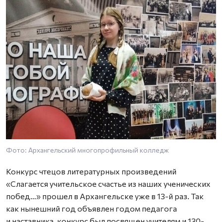
Фото: Архангельский многопрофильный колледж
Ф
к
Конкурс чтецов литературных произведений
«Слагается учительское счастье из наших ученических
побед…» прошел в Архангельске уже в 13-й раз. Так
как нынешний год объявлен годом педагога
и наставника, конкурс был посвящен учителям и 130-