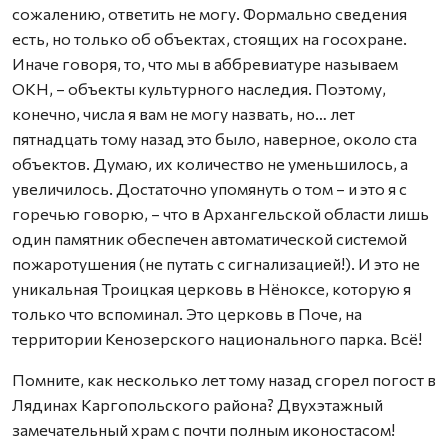
сожалению, ответить не могу. Формально сведения
есть, но только об объектах, стоящих на госохране.
Иначе говоря, то, что мы в аббревиатуре называем
ОКН, – объекты культурного наследия. Поэтому,
конечно, числа я вам не могу назвать, но… лет
пятнадцать тому назад это было, наверное, около ста
объектов. Думаю, их количество не уменьшилось, а
увеличилось. Достаточно упомянуть о том – и это я с
горечью говорю, – что в Архангельской области лишь
один памятник обеспечен автоматической системой
пожаротушения (не путать с сигнализацией!). И это не
уникальная Троицкая церковь в Нёноксе, которую я
только что вспоминал. Это церковь в Поче, на
территории Кенозерского национального парка. Всё!
Помните, как несколько лет тому назад сгорел погост в
Лядинах Каргопольского района? Двухэтажный
замечательный храм с почти полным иконостасом!