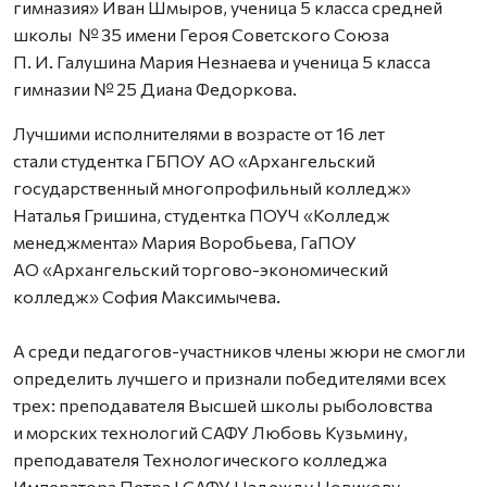
гимназия» Иван Шмыров, ученица 5 класса средней
школы № 35 имени Героя Советского Союза
П. И. Галушина Мария Незнаева и ученица 5 класса
гимназии № 25 Диана Федоркова.
Лучшими исполнителями в возрасте от 16 лет
стали студентка ГБПОУ АО «Архангельский
государственный многопрофильный колледж»
Наталья Гришина, студентка ПОУЧ «Колледж
менеджмента» Мария Воробьева, ГаПОУ
АО «Архангельский торгово-экономический
колледж» София Максимычева.
А среди педагогов-участников члены жюри не смогли
определить лучшего и признали победителями всех
трех: преподавателя Высшей школы рыболовства
и морских технологий САФУ Любовь Кузьмину,
преподавателя Технологического колледжа
Императора Петра I САФУ Надежду Новикову