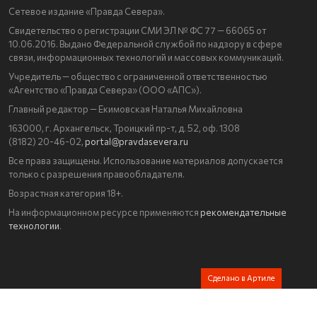
Сетевое издание «Правда Севера».
Свидетельство о регистрации СМИ ЭЛ № ФС 77 — 66065 от
10.06.2016. Выдано Федеральной службой по надзору в сфере
связи, информационных технологий и массовых коммуникаций.
Учредитель — общество с ограниченной ответственностью
«Агентство «Правда Севера» (ООО «АПС»).
Главный редактор — Екимовская Наталья Михайловна
163000, г. Архангельск, Троицкий пр-т, д. 52, оф. 1308
(8182) 20-46-02,
portal@pravdasevera.ru
Все права защищены. Использование материалов допускается
только с разрешения правообладателя.
Возрастная категория 18+.
На информационном ресурсе применяются
рекомендательные
технологии
.
Сделано в Артиле