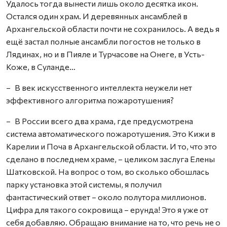
Удалось тогда вынести лишь около десятка икон.
Остался один храм. И деревянных ансамблей в
Архангельской области почти не сохранилось. А ведь я
ещё застал полные ансамбли погостов не только в
Лядинах, но и в Пияле и Турчасове на Онеге, в Усть-
Коже, в Суланде…
– В век искусственного интеллекта неужели нет
эффективного алгоритма пожаротушения?
– В России всего два храма, где предусмотрена
система автоматического пожаротушения. Это Кижи в
Карелии и Поча в Архангельской области. И то, что это
сделано в последнем храме, – целиком заслуга Елены
Шатковской. На вопрос о том, во сколько обошлась
парку установка этой системы, я получил
фантастический ответ – около полутора миллионов.
Цифра для такого сокровища – ерунда! Это я уже от
себя добавляю. Обращаю внимание на то, что речь не о