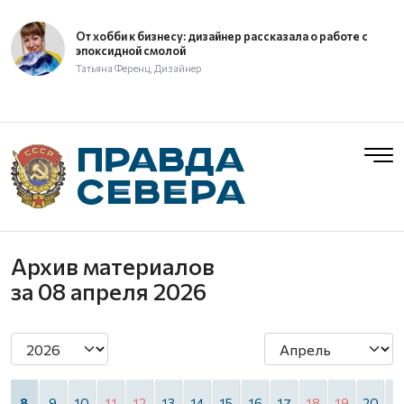
От хобби к бизнесу: дизайнер рассказала о работе с
эпоксидной смолой
Татьяна Ференц, Дизайнер
Архив материалов
за 08 апреля 2026
8
9
10
11
12
13
14
15
16
17
18
19
20
2