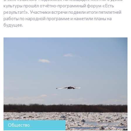
культуры прошёл отчётно‑программный форум «Есть
результат!». Участники встречи подвели итоги пятилетней
работы по народной программе и наметили планы на
будущее.
Общество