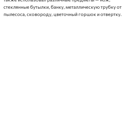
стеклянные бутылки, банку, металлическую трубку от
пылесоса, сковороду, цветочный горшок и отвертку.
В результате потерпевшему были причинены
множественные прижизненные телесные
повреждения, а также сильные физические и
психические страдания. Одно из полученных
повреждений — тупая закрытая травма головы — стало
причиной смерти мужчины.
В судебном заседании подсудимый признал вину
частично.
С учетом того, что убийство было совершено в период
условного осуждения за другое преступление, суд
назначил мужчине наказание по совокупности
приговоров — 13 лет 3 месяца лишения свободы с
отбыванием в исправительной колонии строгого
режима. Также ему назначено ограничение свободы