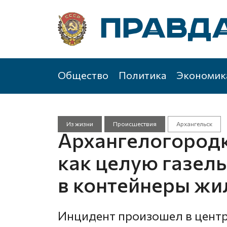
Общество
Политика
Экономик
Из жизни
Происшествия
Архангельск
Архангелогородк
как целую газел
в контейнеры ж
Инцидент произошел в центре