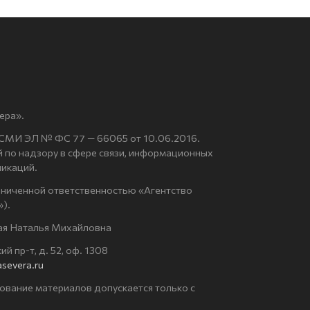
ера».
 СМИ ЭЛ № ФС 77 — 66065 от 10.06.2016.
по надзору в сфере связи, информационных
никаций.
аниченной ответственностью «Агентство
).
ая Наталья Михайловна
й пр-т, д. 52, оф. 1308
severa.ru
ование материалов допускается только с