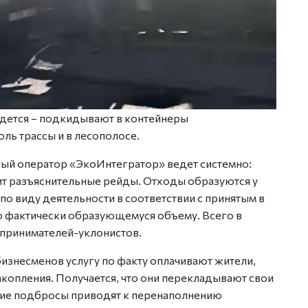
идется – подкидывают в контейнеры
ь трассы и в лесополосе.
ый оператор «ЭкоИнтегратор» ведет системно:
ит разъяснительные рейды. Отходы образуются у
по виду деятельности в соответствии с принятым в
о фактически образующемуся объему. Всего в
дпринимателей-уклонистов.
бизнесменов услугу по факту оплачивают жители,
акопления. Получается, что они перекладывают свои
акие подбросы приводят к перенаполнению