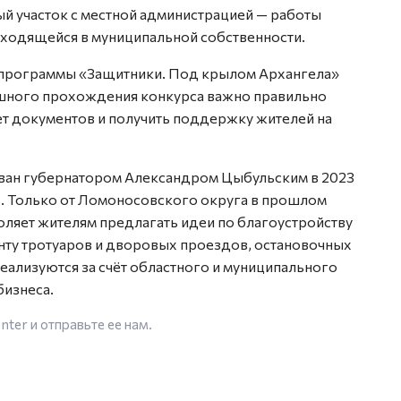
й участок с местной администрацией — работы
аходящейся в муниципальной собственности.
 программы «Защитники. Под крылом Архангела»
пешного прохождения конкурса важно правильно
ет документов и получить поддержку жителей на
ан губернатором Александром Цыбульским в 2023
ь. Только от Ломоносовского округа в прошлом
оляет жителям предлагать идеи по благоустройству
ту тротуаров и дворовых проездов, остановочных
ализуются за счёт областного и муниципального
бизнеса.
enter
и отправьте ее нам.