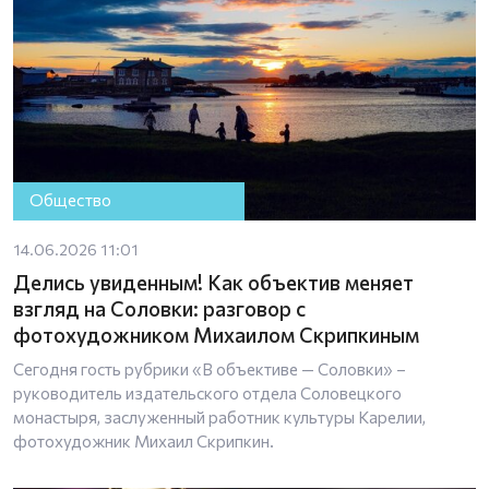
Общество
14.06.2026 11:01
Делись увиденным! Как объектив меняет
взгляд на Соловки: разговор с
фотохудожником Михаилом Скрипкиным
Сегодня гость рубрики «В объективе — Соловки» –
руководитель издательского отдела Соловецкого
монастыря, заслуженный работник культуры Карелии,
фотохудожник Михаил Скрипкин.