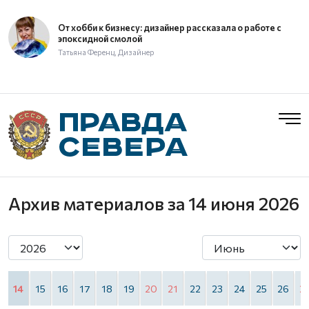
От хобби к бизнесу: дизайнер рассказала о работе с
эпоксидной смолой
Татьяна Ференц, Дизайнер
Архив материалов
за 14 июня 2026
3
14
15
16
17
18
19
20
21
22
23
24
25
26
2