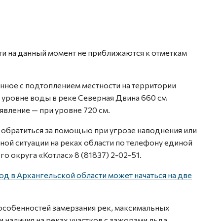
ти на данный момент не приближаются к отметкам
нное с подтоплением местности на территории
и уровне воды в реке Северная Двина 660 см
явление — при уровне 720 см.
 обратиться за помощью при угрозе наводнения или
ной ситуации на реках области по телефону единой
 округа «Котлас» 8 (81837) 2-02-51.
д в Архангельской области может начаться на две
 особенностей замерзания рек, максимальных
 наличия на реках участков с зажорами льда,