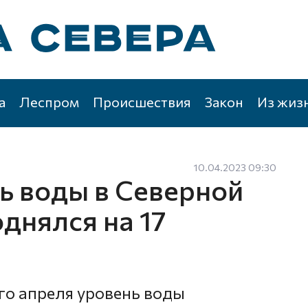
а
Леспром
Происшествия
Закон
Из жиз
10.04.2023 09:30
ь воды в Северной
однялся на 17
го апреля уровень воды