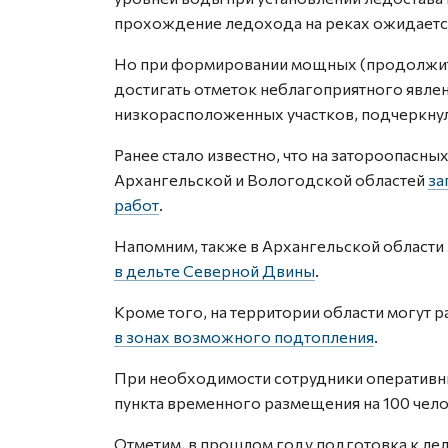
прохождение ледохода на реках ожидается 
Но при формировании мощных (продолжите
достигать отметок неблагоприятного явлен
низкорасположенных участков, подчеркну
Ранее стало известно, что на затороопасны
Архангельской и Вологодской областей
за
работ
.
Напомним, также в Архангельской области
в дельте Северной Двины
.
Кроме того, на территории области могут 
в зонах возможного подтопления
.
При необходимости сотрудники оперативн
пункта временного размещения на 100 чело
Отметим, в прошлом году подготовка к ле