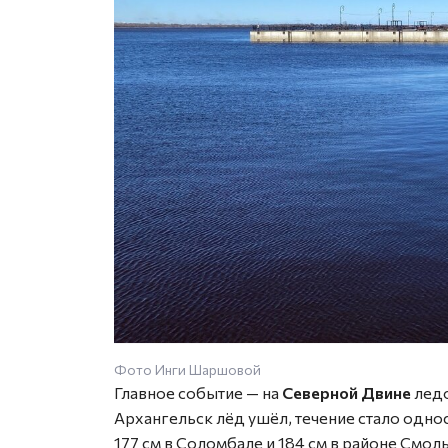
Фото Инги Шаршовой
Главное событие — на
Северной Двине
ледо
Архангельск лёд ушёл, течение стало одно
177 см в Соломбале и 184 см в районе Смол