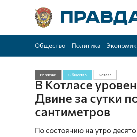
Общество
Политика
Экономик
Из жизни
Общество
Котлас
В Котласе уровен
Двине за сутки п
сантиметров
По состоянию на утро десято