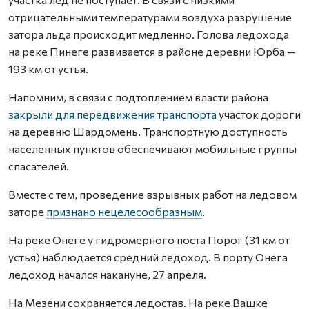
отрицательными температурами воздуха разрушение
затора льда происходит медленно. Голова ледохода
на реке Пинеге развивается в районе деревни Юрба —
193 км от устья.
Напомним, в связи с подтоплением власти района
закрыли для передвижения транспорта
участок дороги
на деревню Шардомень. Транспортную доступность
населенных пунктов обеспечивают мобильные группы
спасателей.
Вместе с тем, проведение взрывных работ на ледовом
заторе
признано нецелесообразным
.
На реке Онеге у гидромерного поста Порог (31 км от
устья) наблюдается средний ледоход. В порту Онега
ледоход начался накануне, 27 апреля.
На Мезени сохраняется ледостав. На реке Вашке