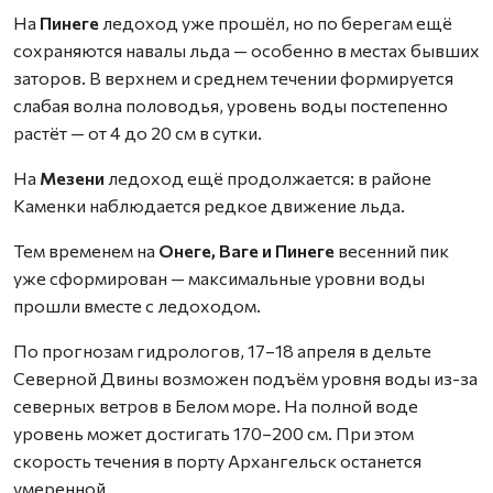
На
Пинеге
ледоход уже прошёл, но по берегам ещё
сохраняются навалы льда — особенно в местах бывших
заторов. В верхнем и среднем течении формируется
слабая волна половодья, уровень воды постепенно
растёт — от 4 до 20 см в сутки.
На
Мезени
ледоход ещё продолжается: в районе
Каменки наблюдается редкое движение льда.
Тем временем на
Онеге, Ваге и Пинеге
весенний пик
уже сформирован — максимальные уровни воды
прошли вместе с ледоходом.
По прогнозам гидрологов, 17–18 апреля в дельте
Северной Двины возможен подъём уровня воды из-за
северных ветров в Белом море. На полной воде
уровень может достигать 170–200 см. При этом
скорость течения в порту Архангельск останется
умеренной.