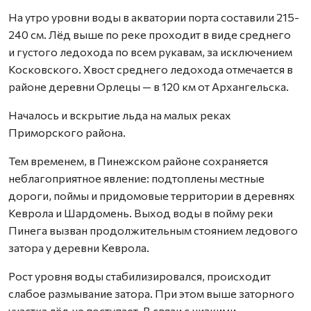
На утро уровни воды в акватории порта составили 215-
240 см. Лёд выше по реке проходит в виде среднего
и густого ледохода по всем рукавам, за исключением
Косковского. Хвост среднего ледохода отмечается в
районе деревни Орлецы — в 120 км от Архангельска.
Началось и вскрытие льда на малых реках
Приморского района.
Тем временем, в Пинежском районе сохраняется
неблагоприятное явление: подтоплены местные
дороги, поймы и придомовые территории в деревнях
Кеврола и Шардомень. Выход воды в пойму реки
Пинега вызван продолжительным стоянием ледового
затора у деревни Кеврола.
Рост уровня воды стабилизировался, происходит
слабое размывание затора. При этом выше заторного
участка лёд не поступает. В связи с низкими