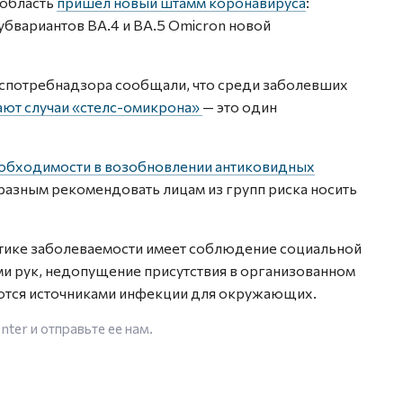
 область
пришел новый штамм коронавируса
:
убвариантов BА.4 и BA.5 Omicron новой
спотребнадзора сообщали, что среди заболевших
ют случаи «стелс-омикрона»
— это один
еобходимости в возобновлении антиковидных
бразным рекомендовать лицам из групп риска носить
тике заболеваемости имеет соблюдение социальной
ми рук, недопущение присутствия в организованном
ются источниками инфекции для окружающих.
enter
и отправьте ее нам.