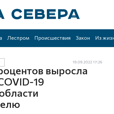
а
Леспром
Происшествия
Закон
Из жиз
19.09.2022 17:26
г
процентов выросла
COVID-19
 области
делю