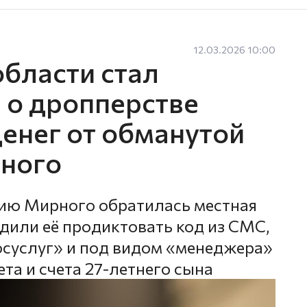
12.03.2026 10:00
бласти стал
 о дропперстве
денег от обманутой
ного
цию Мирного обратилась местная
или её продиктовать код из СМС,
осуслуг» и под видом «менеджера»
ета и счета 27-летнего сына