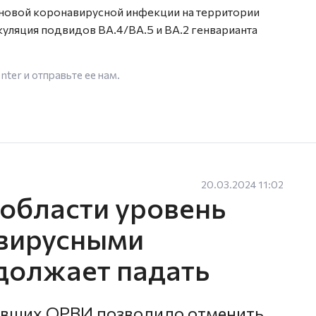
новой коронавирусной инфекции на территории
уляция подвидов BА.4/BA.5 и BА.2 генварианта
enter
и отправьте ее нам.
20.03.2024 11:02
 области уровень
 вирусными
должает падать
евших ОРВИ позволило отменить