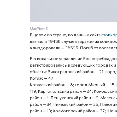
MaxPixel ©
В целом по стране, по данным сайта
стопко
выявили 49488 случаев заражения ковидом
а выздоровели — 38595. Погиб от последств
Региональное управление Роспотребнадзор
регистрировались в следующих городах и
области: Виноградовский район — 21; горо
Котлас — 47
Котласский район — 8; город Мирный — 15
119; Каргопольский район — 84; Коношский
район — 1; Лешуконский район — 9; Мезенс
район — 34 Пинежский район — 25; Плесецк
район — 13; Холмогорский район — 37; Шен