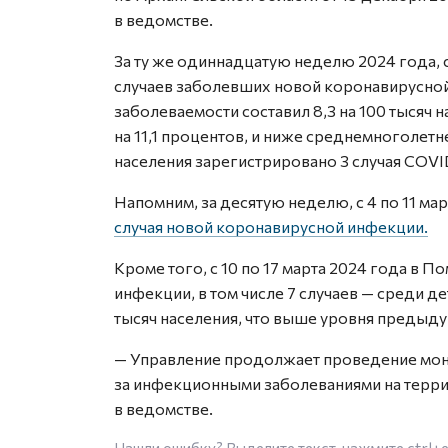
в ведомстве.
За ту же одиннадцатую неделю 2024 года, с
случаев заболевших новой коронавирусной
заболеваемости составил 8,3 на 100 тысяч
на 11,1 процентов, и ниже среднемноголетн
населения зарегистрировано 3 случая COVI
Напомним, за десятую неделю, с 4 по 11 ма
случая новой коронавирусной инфекции.
Кроме того, с 10 по 17 марта 2024 года в
инфекции, в том числе 7 случаев — среди де
тысяч населения, что выше уровня предыду
— Управление продолжает проведение мо
за инфекционными заболеваниями на терри
в ведомстве.
Нашли ошибку? Выделите текст, нажмите
ctrl+