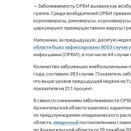
— Заболеваемость ОРВИ вызвана как возбу
гриппа. Среди возбудителей ОРВИ превал
коронавирусы, риновирусы, коронавирусы 
циркулируют преимущественно вирусы грип
Напомним, за предыдущую, десятую неделю 
области было зафиксировано 9053 случая 
инфекциями (ОРВИ), в том числе 44 случая 
Количество заболевших внебольничными пне
года, составило 283 случая. Показатель заб
что выше уровня предыдущей недели на 11
показателя на 21,1 процент.
В связи со снижением заболеваемости ОРВИ
Архангельской области комплекс каранти
по предупреждению эпидемического распр
области,
введенный
постановлением главн
по Архангельской области от 19 декабря 2