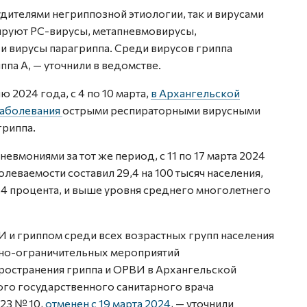
дителями негриппозной этиологии, так и вирусами
ируют РС-вирусы, метапневмовирусы,
и вирусы парагриппа. Среди вирусов гриппа
па А, — уточнили в ведомстве.
2024 года, с 4 по 10 марта,
в Архангельской
заболевания
острыми респираторными вирусными
гриппа.
вмониями за тот же период, с 11 по 17 марта 2024
олеваемости составил 29,4 на 100 тысяч населения,
,4 процента, и выше уровня среднего многолетнего
 и гриппом среди всех возрастных групп населения
нно-ограничительных мероприятий
остранения гриппа и ОРВИ в Архангельской
ого государственного санитарного врача
023 № 10,
отменен с 19 марта 2024
, — уточнили