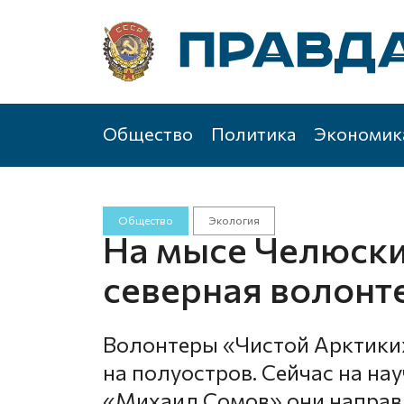
Общество
Политика
Экономик
Общество
Экология
На мысе Челюски
северная волонт
Волонтеры «Чистой Арктики
на полуостров. Сейчас на н
«Михаил Сомов» они направ