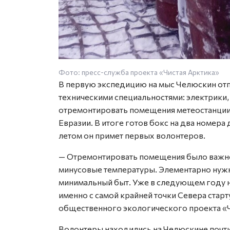
Фото: пресс-служба проекта «Чистая Арктика»
В первую экспедицию на мыс Челюскин от
техническими специальностями: электрики
отремонтировать помещения метеостанции
Евразии. В итоге готов бокс на два номер
летом он примет первых волонтеров.
— Отремонтировать помещения было важно
минусовые температуры. Элементарно нужн
минимальный быт. Уже в следующем году н
именно с самой крайней точки Севера стар
общественного экологического проекта «Ч
Волонтеры находились на Челюскине почти