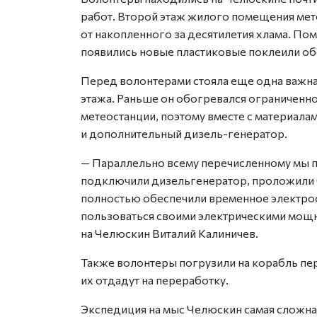
работ. Второй этаж жилого помещения мет
от накопленного за десятилетия хлама. По
появились новые пластиковые поклеили об
Перед волонтерами стояла еще одна важна
этажа. Раньше он обогревался ограниченн
метеостанции, поэтому вместе с материала
и дополнительный дизель-генератор.
— Параллельно всему перечисленному мы п
подключили дизельгенератор, проложили б
полностью обеспечили временное электрос
пользоваться своими электрическими мощн
на Челюскин Виталий Калиничев.
Также волонтеры погрузили на корабль пе
их отдадут на переработку.
Экспедиция на мыс Челюскин самая сложная