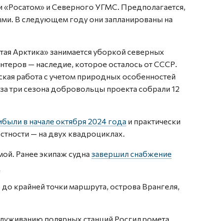
 «Росатом» и Северного УГМС. Предполагается,
ыми. В следующем году они запланированы на
ая Арктика» занимается уборкой северных
онтеров — наследие, которое осталось от СССР.
ская работа с учетом природных особенностей
за три сезона добровольцы проекта собрали 12
ибыли в начале октября 2024 года
и практически
естности — на двух квадроциклах.
мой. Ранее экипаж судна
завершил снабжение
.
до крайней точки маршрута, острова Врангеля,
обслуживанию полярных станций Росгидромета