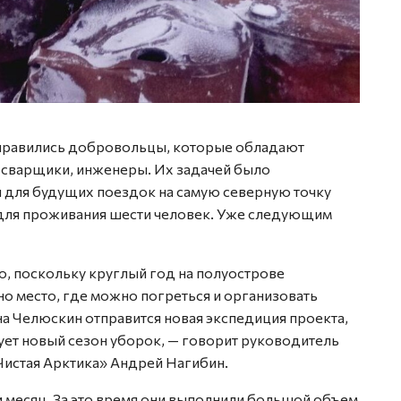
Фото: 
правились добровольцы, которые обладают
, сварщики, инженеры. Их задачей было
 для будущих поездок на самую северную точку
а для проживания шести человек. Уже следующим
, поскольку круглый год на полуострове
о место, где можно погреться и организовать
а Челюскин отправится новая экспедиция проекта,
тует новый сезон уборок, — говорит руководитель
истая Арктика» Андрей Нагибин.
 месяц. За это время они выполнили большой объем