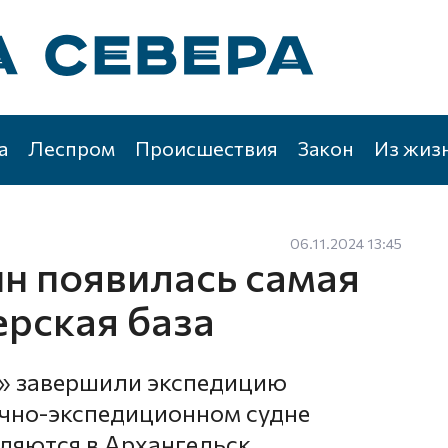
а
Леспром
Происшествия
Закон
Из жиз
06.11.2024 13:45
н появилась самая
ерская база
» завершили экспедицию
аучно-экспедиционном судне
ляются в Архангельск