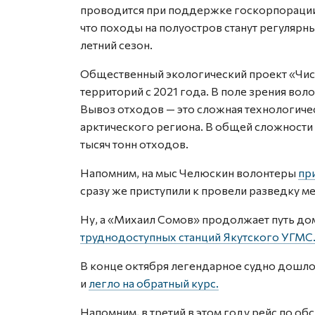
проводится при поддержке госкорпорации
что походы на полуостров станут регулярн
летний сезон.
Общественный экологический проект «Чист
территорий с 2021 года. В поле зрения вол
Вывоз отходов — это сложная технологиче
арктического региона. В общей сложности 
тысяч тонн отходов.
Напомним, на мыс Челюскин волонтеры
пр
сразу же приступили к провели разведку м
Ну, а «Михаил Сомов» продолжает путь до
труднодоступных станций Якутского УГМС
В конце октября легендарное судно дошло 
и
легло на обратный курс.
Напомним, в третий в этом году рейс по 