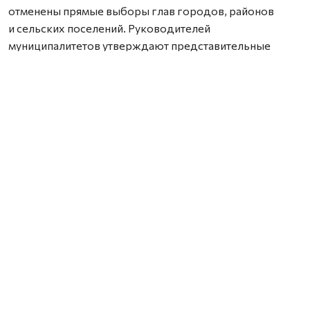
отменены прямые выборы глав городов, районов
и сельских поселений. Руководителей
муниципалитетов утверждают представительные
органы власти по итогам конкурсной процедуры.
Ранее мы также сообщали, что 15 февраля на Новой
Земле пройдут досрочные выборы в Совет депутатов.
Нашли ошибку? Выделите текст, нажмите
ctrl+enter
и отправьте ее нам.
Политика
Архангельск
Выборы