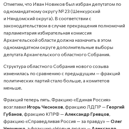
Отметим, что Иван Новиков был избран депутатом по
одномандатному округу № 23 (Шенкурский
и Няндомский округа). В соответствии с
законодательством в случае прекращения полномочий
парламентария избирательная комиссия
Архангельской области должна назначить в этом
одномандатном округе дополнительные выборы
депутата Архангельского областного Собрания.
Структура областного Собрания нового созыва
изменилась по сравнению с предыдущим — фракций
политических партий стало больше, а комитетов
меньше.
Фракций теперь пять. Фракцию «Единая Россия»
возглавил
Игорь Чесноков
, фракцию ЛДПР —
Георгий
Губанов
, фракцию КПРФ —
Александр Гревцов
,
фракцию «Справедливая Россия — за правду» —
Олег
Черненко
, а фракцию «Новые люди» —
Александр