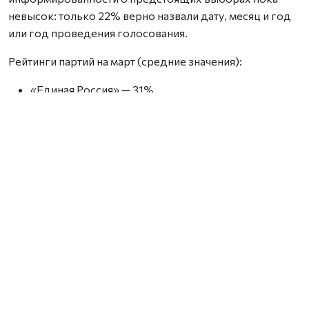
невысок: только 22% верно назвали дату, месяц и год
или год проведения голосования.
Рейтинги партий на март (средние значения):
«Единая Россия» — 31%
ЛДПР — 10%
«Новые люди» — 10%
КПРФ — 9%
«Справедливая Россия — За правду» — 5%
Электоральный потенциал (доля тех, кто допускает
возможность проголосовать за партию) существенно
выше:
«Единая Россия» — 52%
ЛДПР — 45%
«Справедливая Россия» — 42%
КПРФ — 39%