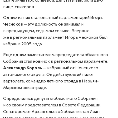
вице-спикеров.
Одним из них стал опытный парламентарий
Игорь
Чесноков
— эту должность он занимал и
в предыдущем, седьмом созыве. Впервые
же в региональный парламент Игорь Чесноков был
избран в 2005 году.
Еще одним заместителем председателя областного
Собрания стал новичок в региональном парламенте,
Александр Король
— избранный от Ненецкого
автономного округа. Он действующий пилот
вертолета, командир летного отряда в Нарьян-
Марском авиаотряде.
Определились депутаты областного Собрания
и со своим представителем в Совете Федерации.
Сенатором от Архангельской области стал
Иван
Новиков.
Напомним, в прошлом, седьмом, созыве