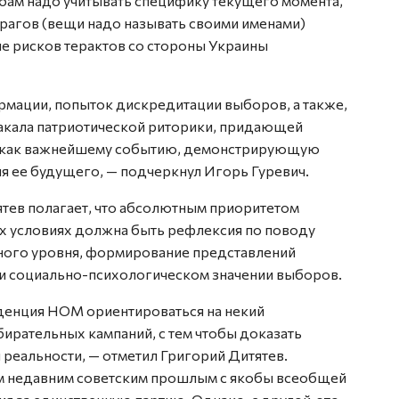
ам надо учитывать специфику текущего момента,
рагов (вещи надо называть своими именами)
е рисков терактов со стороны Украины
рмации, попыток дискредитации выборов, а также,
акала патриотической риторики, придающей
, как важнейшему событию, демонстрирующую
я ее будущего, — подчеркнул Игорь Гуревич.
тев полагает, что абсолютным приоритетом
 условиях должна быть рефлексия по поводу
ного уровня, формирование представлений
и социально-психологическом значении выборов.
нденция НОМ ориентироваться на некий
ирательных кампаний, с тем чтобы доказать
 реальности, — отметил Григорий Дитятев.
им недавним советским прошлым с якобы всеобщей