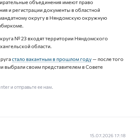
збирательные объединения имеют право
ия и регистрации документы в областной
номандатному округу в Няндомскую окружную
збиркоме.
округа № 23 входят территории Няндомского
хангельской области.
круга
стало вакантным в прошлом году
— после того
и выбрали своим представителем в Совете
enter
и отправьте ее нам.
15.07.2026 17:18