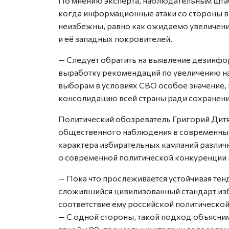
По мнению эксперта, наблюдательным штаб
когда информационные атаки со стороны в
неизбежны, равно как ожидаемо увеличени
и её западных покровителей.
— Следует обратить на выявление дезинфо
выработку рекомендаций по увеличению н
выборам в условиях СВО особое значение
консолидацию всей страны ради сохранени
Политический обозреватель Григорий Дитя
общественного наблюдения в современных
характера избирательных кампаний различ
о современной политической конкуренции 
— Пока что прослеживается устойчивая те
сложившийся цивилизованный стандарт изб
соответствие ему российской политической
— С одной стороны, такой подход объясн