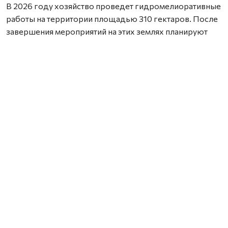
В 2026 году хозяйство проведет гидромелиоративные
работы на территории площадью 310 гектаров. После
завершения мероприятий на этих землях планируют
выращивать кормовые культуры и картофель.
— В Вельском округе расширяют посевные площади. В
этом году АО «Важское» проведет
гидромелиоративные работы на 310 гектарах. В
дальнейшем здесь планируют выращивать кормовые
культуры и картофель, — сообщил губернатор
Архангельской области Александр Цыбульский.
Всего в 2026 году в России для получения
государственной поддержки отобрали 1274 проекта в
сфере мелиорации. Они охватят 468 тысяч гектаров
сельхозземель. На эти цели из федерального
бюджета предусмотрено около 12 млрд рублей.
Средства направят на восстановление и повышение