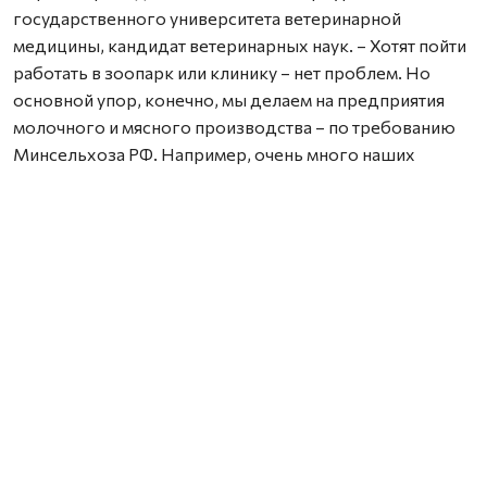
государственного университета ветеринарной
медицины, кандидат ветеринарных наук. – Хотят пойти
работать в зоопарк или клинику – нет проблем. Но
основной упор, конечно, мы делаем на предприятия
молочного и мясного производства – по требованию
Минсельхоза РФ. Например, очень много наших
выпускников становятся ветеринарами лошадей.
Кстати, на мастер-классе «Конная стоматология» были
представлены стоматологические инструменты,
которыми лечат зубы у лошадей. Как это происходит,
школьникам показали через интерактивное видео.
Есть ещё важный момент, который учитывают при
выборе профессии и выпускники школ, и особенно их
родители. Это условия, в которых придётся проживать
будущему студенту. Представитель Вологодской
государственной молочнохозяйственной академии