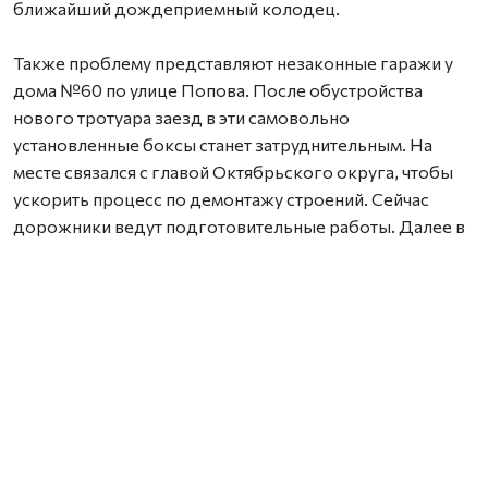
ближайший дождеприемный колодец.
Также проблему представляют незаконные гаражи у
дома №60 по улице Попова. После обустройства
нового тротуара заезд в эти самовольно
установленные боксы станет затруднительным. На
месте связался с главой Октябрьского округа, чтобы
ускорить процесс по демонтажу строений. Сейчас
дорожники ведут подготовительные работы. Далее в
планах - фрезерование, устройство выравнивающего
слоя и верхнего слоя из ЩМА толщиной 4,5 см. Сроки
сжаты, по контракту сдача объекта уже в конце августа.
Нашли ошибку? Выделите текст, нажмите
ctrl+enter
и отправьте ее нам.