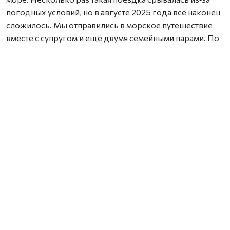
погодных условий, но в августе 2025 года всё наконец
сложилось. Мы отправились в морское путешествие
вместе с супругом и ещё двумя семейными парами. По
пути ловили на спиннинги треску и гуляли по соседним
островам, ощущая полную свободу.
На Соловках мы жили прямо на судне, которое стояло
напротив монастыря, поэтому каждое утро встречали
рассветы, а вечером провожали закаты с этим
величественным видом. И это было невероятно.
– Почему Соловки столь притягательны, в чём их
красота?
– Их притягательность – в честности. Север не
притворяется курортом, он сразу говорит: «Я суров, и
тебе здесь будет непросто». Но именно в этой
непростоте рождается настоящая ценность. Красота
Соловков – это мощная природа (Белое море,