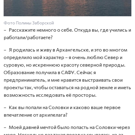
Фото Полины Заборской
– Расскажите немного о себе. Откуда вы, где учились и
работали/работаете?
– Я родилась и живу в Архангельске, и это во многом
определило мой характер – я очень люблю Север и
суровую, но искреннюю красоту северной природы.
Образование получила в САФУ. Сейчас я
предприниматель, и мне нравится выстраивать свои
проекты так, чтобы оставаться на родной земле и иметь
возможность исследовать её просторы.
– Как вы попали на Соловки и каково ваше первое
впечатление от архипелага?
– Моей давней мечтой было попасть на Соловки через
море. Несколько раз такая поездка срывалась из‑за