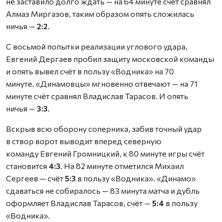
не заставило долго ждать — на 64 минуте счёт сравнял
Алмаз Миргазов, таким образом опять сложилась
ничья —
2:2
.
С восьмой попытки реализации углового удара,
Евгений Дергаев пробил защиту московской команды
и опять вывел счёт в пользу «Водника» на 70
минуте. «Динамовцы» мгновенно отвечают — на 71
минуте счёт сравнял Владислав Тарасов. И опять
ничья —
3:3
.
Вскрыв всю оборону соперника, забив точный удар
в створ ворот выводит вперед северную
команду Евгений Громницкий, к 80 минуте игры счёт
становится
4:3
. На 82 минуте отметился Михаил
Сергеев — счёт
5:3
в пользу «Водника». «Динамо»
сдаваться не собиралось — 83 минута матча и дубль
оформляет Владислав Тарасов, счёт —
5:4
в пользу
«Водника».