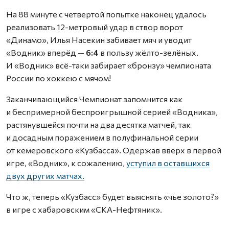
На 88 минуте с четвертой попытке наконец удалось
реализовать 12-метровый удар в створ ворот
«Динамо», Илья Насекин забивает мяч и уводит
«Водник» вперёд —
6:4
в пользу жёлто-зелёных.
И «Водник» всё-таки забирает «бронзу» чемпионата
России по хоккею с мячом!
Заканчивающийся Чемпионат запомнится как
и беспримерной беспроигрышной серией «Водника»,
растянувшейся почти на два десятка матчей, так
и досадным поражением в полуфинальной серии
от кемеровского «Кузбасса». Одержав вверх в первой
игре, «Водник», к сожалению,
уступил в оставшихся
двух других матчах.
Что ж, теперь «Кузбасс» будет выяснять «чье золото?»
в игре с хабаровским «СКА-Нефтяник».