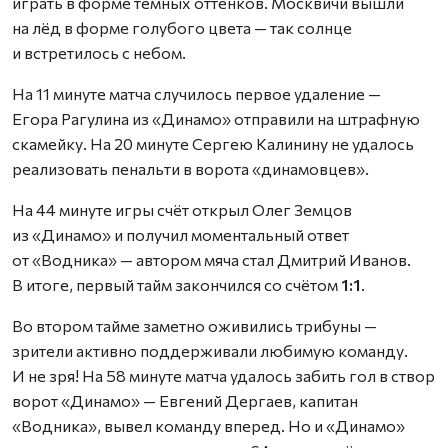
играть в форме тёмных оттенков. Москвичи вышли
на лёд в форме голубого цвета — так солнце
и встретилось с небом.
На 11 минуте матча случилось первое удаление —
Егора Рагулина из «Динамо» отправили на штрафную
скамейку. На 20 минуте Сергею Калинину не удалось
реализовать пенальти в ворота «динамовцев».
На 44 минуте игры счёт открыл Олег Земцов
из «Динамо» и получил моментальный ответ
от «Водника» — автором мяча стал Дмитрий Иванов.
В итоге, первый тайм закончился со счётом
1:1
.
Во втором тайме заметно оживились трибуны —
зрители активно поддерживали любимую команду.
И не зря! На 58 минуте матча удалось забить гол в створ
ворот «Динамо» — Евгений Дергаев, капитан
«Водника», вывел команду вперед. Но и «Динамо»