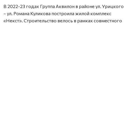
В 2022-23 годах Группа Аквилон в районе ул. Урицкого
– ул. Романа Куликова построила жилой комплекс
«Некст». Строительство велось в рамках совместного
с Правительством Архангельской области
инвестиционного проекта по восстановлению прав
граждан пострадавших от недобросовестных
действий застройщиков. В соответствии с областным
законом Группа Аквилон получила в аренду данный
участок выплатил денежные компенсации дольщикам,
обманутым несколькими другими застройщиками.
Сейчас по проектам комплексного развития
территорий Группа Аквилон выполняет обязательства
по расселению за свой счет в столице Поморья и
городе корабелов 65 деревянных домов площадью
33,8 тыс. кв. м, 32 дома уже расселены. Объем затрат на
расселение составляет более 3,1 млрд. рублей. Это те
деньги, которые застройщик должен израсходовать