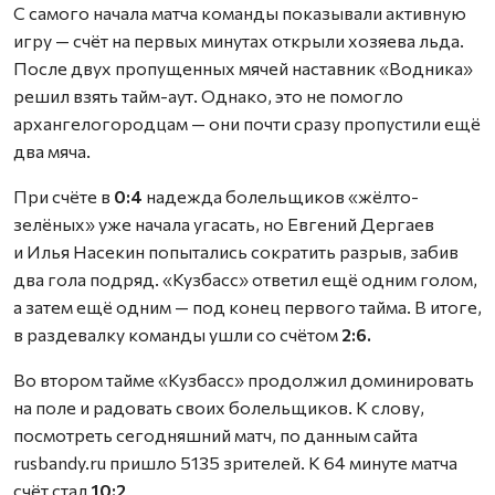
С самого начала матча команды показывали активную
игру — счёт на первых минутах открыли хозяева льда.
После двух пропущенных мячей наставник «Водника»
решил взять тайм-аут. Однако, это не помогло
архангелогородцам — они почти сразу пропустили ещё
два мяча.
При счёте в
0:4
надежда болельщиков «жёлто-
зелёных» уже начала угасать, но Евгений Дергаев
и Илья Насекин попытались сократить разрыв, забив
два гола подряд. «Кузбасс» ответил ещё одним голом,
а затем ещё одним — под конец первого тайма. В итоге,
в раздевалку команды ушли со счётом
2:6.
Во втором тайме «Кузбасс» продолжил доминировать
на поле и радовать своих болельщиков. К слову,
посмотреть сегодняшний матч, по данным сайта
rusbandy.ru пришло 5135 зрителей. К 64 минуте матча
счёт стал
10:2
.