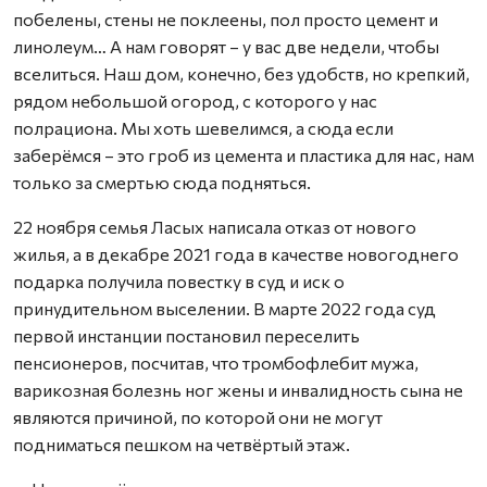
побелены, стены не поклеены, пол просто цемент и
линолеум… А нам говорят – у вас две недели, чтобы
вселиться. Наш дом, конечно, без удобств, но крепкий,
рядом небольшой огород, с которого у нас
полрациона. Мы хоть шевелимся, а сюда если
заберёмся – это гроб из цемента и пластика для нас, нам
только за смертью сюда подняться.
22 ноября семья Ласых написала отказ от нового
жилья, а в декабре 2021 года в качестве новогоднего
подарка получила повестку в суд и иск о
принудительном выселении. В марте 2022 года суд
первой инстанции постановил переселить
пенсионеров, посчитав, что тромбофлебит мужа,
варикозная болезнь ног жены и инвалидность сына не
являются причиной, по которой они не могут
подниматься пешком на четвёртый этаж.