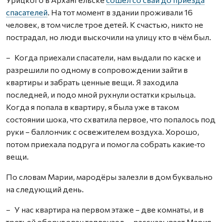
спасателей
. На тот момент в здании проживали 16
человек, в том числе трое детей. К счастью, никто не
пострадал, но люди выскочили на улицу кто в чём был.
– Когда приехали спасатели, нам выдали по каске и
разрешили по одному в сопровождении зайти в
квартиры и забрать ценные вещи. Я заходила
последней, и подо мной рухнули остатки крыльца.
Когда я попала в квартиру, я была уже в таком
состоянии шока, что схватила первое, что попалось под
руки – баллончик с освежителем воздуха. Хорошо,
потом приехала подруга и помогла собрать какие‑то
вещи.
По словам Марии, мародёры залезли в дом буквально
на следующий день.
– У нас квартира на первом этаже – две комнаты, и в
третьей оборудован теплоузел, – рассказывает Мария.