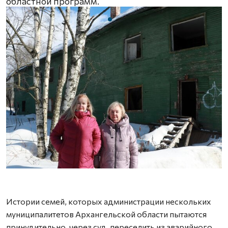
областной программ.
Д
А
Истории семей, которых администрации нескольких
муниципалитетов Архангельской области пытаются
принудительно, через суд, переселить из аварийного