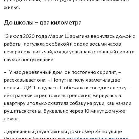
жилья.
До школы – два километра
13 июля 2020 года Мария Шарыгина вернулась домой с
работы, погуляла с собакой и около восьми часов
вечера села пить чай, когда услышала странный скрип и
глухое постукивание.
– У нас деревянный дом, он постоянно скрипит, –
рассказывает она. – Но тут на полу я заметила две
волны – ДВП вздулась. Побежала к соседке сверху –
её странный скрип тоже встревожил. Вернулась в
квартиру и только схватила собаку на руки, как начали
рушиться стены. Буквально через 10 минут дом уже
лежал.
Деревянный двухэтажный дом номер 33 по улице
Урицкого в Архангельске
сошёл со свай до приезда