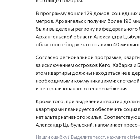
в столице Поморья.
В программу вошли 129 домов, сошедших 
метров. Архангельск получил более 196 ми
были выделены региону из федерального 
Архангельской области Александра Цыбул
областного бюджета составило 40 миллион
Согласно региональной программе, кварти
за исключением островов Кего, Хабарка и Б
этом квартиры должны находиться не в де
необходимыми коммуникациями: системой
и централизованного теплоснабжения.
Кроме того, при выделении квартир должн
квартирами планируется обеспечить социа
нет альтернативного жилья. Соответствую
Александр Цыбульский, напоминает пресс-
Нашли ошибку? Выделите текст, нажмите
ctrl+