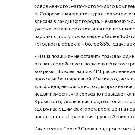
современного 5-этажного жилого комплек
м. Современная архитектура с геометричес
вписана в ландшафт города. Немаловажно,
участка, остальное отводится под компле
паркинг с доступом на лифте и более 160-
готовность объекта – более 85%, сдача в эк
- Наша позиция - не оставить граждан один 
оказать содействие в получении благоуст
вовремя. По всем нашим КРТ расселение 
проходит без нареканий. Мы подходим к 
жилфонда, непригодного для проживания,
недвижимости, что серьезно повышает кап
Кроме того, увеличение предложения на р
сдерживающим фактором роста цен на ново
председатель Правления Группы Аквилон 
Как отметил Сергей Степашин, программа 