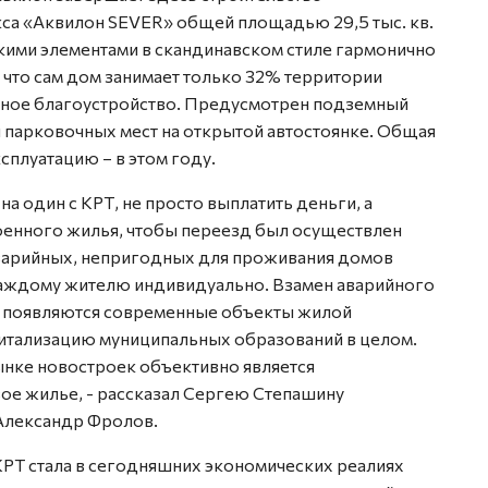
са «Аквилон SEVER» общей площадью 29,5 тыс. кв.
кими элементами в скандинавском стиле гармонично
 что сам дом занимает только 32% территории
ксное благоустройство. Предусмотрен подземный
ти парковочных мест на открытой автостоянке. Общая
сплуатацию – в этом году.
на один с КРТ, не просто выплатить деньги, а
роенного жилья, чтобы переезд был осуществлен
аварийных, непригодных для проживания домов
каждому жителю индивидуально. Взамен аварийного
 появляются современные объекты жилой
итализацию муниципальных образований в целом.
ынке новостроек объективно является
е жилье, - рассказал Сергею Степашину
Александр Фролов.
КРТ стала в сегодняшних экономических реалиях