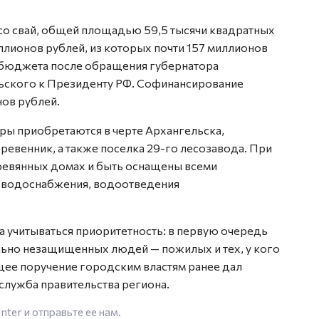
со свай, общей площадью 59,5 тысячи квадратных
ллионов рублей, из которых почти 157 миллионов
бюджета после обращения губернатора
ьского к Президенту РФ. Софинансирование
ов рублей.
ры приобретаются в черте Архангельска,
ревенник, а также поселка 29-го лесозавода. При
ревянных домах и быть оснащены всеми
 водоснабжения, водоотведения
а учитываться приоритетность: в первую очередь
льно незащищенных людей — пожилых и тех, у кого
щее поручение городским властям ранее дал
служба правительства региона.
enter
и отправьте ее нам.