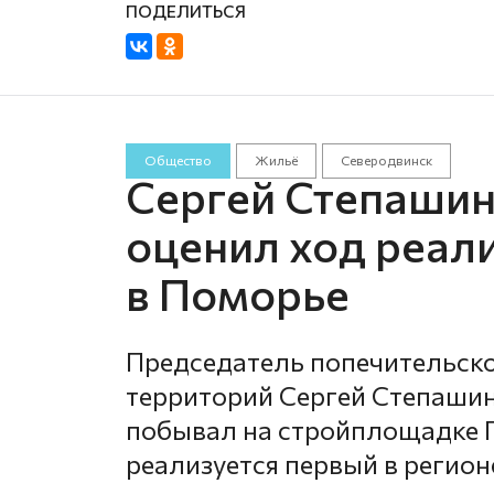
Общество
Жильё
Северодвинск
Сергей Степаши
оценил ход реал
в Поморье
Председатель попечительско
территорий Сергей Степашин
побывал на стройплощадке Г
реализуется первый в регион