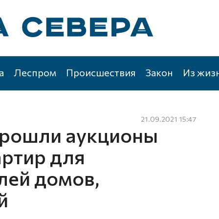
а
Леспром
Происшествия
Закон
Из жиз
21.09.2021 15:47
прошли аукционы
артир для
лей домов,
й