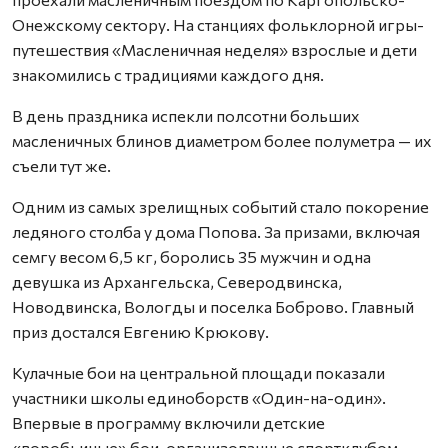
Онежскому сектору. На станциях фольклорной игры-
путешествия «Масленичная неделя» взрослые и дети
знакомились с традициями каждого дня.
В день праздника испекли полсотни больших
масленичных блинов диаметром более полуметра — их
съели тут же.
Одним из самых зрелищных событий стало покорение
ледяного столба у дома Попова. За призами, включая
семгу весом 6,5 кг, боролись 35 мужчин и одна
девушка из Архангельска, Северодвинска,
Новодвинска, Вологды и поселка Боброво. Главный
приз достался Евгению Крюкову.
Кулачные бои на центральной площади показали
участники школы единоборств «Один-на-один».
Впервые в программу включили детские
«воробьиные» бои, организованные спортклубом