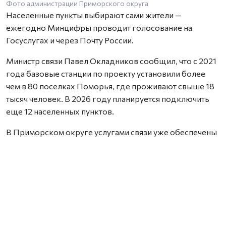
Фото администрации Приморского округа
Населенные пункты выбирают сами жители —
ежегодно Минцифры проводит голосование на
Госуслугах и через Почту России.
Министр связи Павел Окладников сообщил, что с 2021
года базовые станции по проекту установили более
чем в 80 поселках Поморья, где проживают свыше 18
тысяч человек. В 2026 году планируется подключить
еще 12 населенных пунктов.
В Приморском округе услугами связи уже обеспечены
Верхняя Золотица, Летняя Золотица, Ластола,
Лопшеньга и теперь Пертоминск. Глава округа
Валентина Рудкина поблагодарила проголосовавших
за поселок: доступность связи важна для
соцучреждений, медицины и образования.
Работа ведется в рамках нацпроекта «Экономика