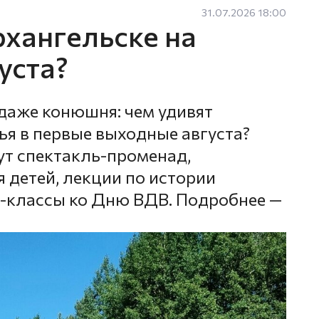
31.07.2026 18:00
рхангельске на
уста?
 даже конюшня: чем удивят
я в первые выходные августа?
ут спектакль-променад,
 детей, лекции по истории
-классы ко Дню ВДВ. Подробнее —