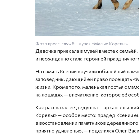
Фото пресс-службы музея «Малые Корелы»
Девочка приехала в музей вместе с семьёй,
и неожиданно стала героиней праздничног
На память Ксении вручили юбилейный памят
заповедник, дающий ей право посещать «М
жизни. Кроме того, маленькая гостья с мам
на лошадях — впечатление, которое её осо
Как рассказал её дедушка — архангельский
Корелы» — особое место: прадед Ксении ещ
в восстановлении памятников деревянного 
приятно удивлены», — поделился Олег Васи