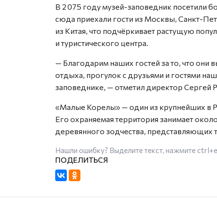
В 2 075 году музей-заповедник посетили б
сюда приехали гости из Москвы, Санкт-Пе
из Китая, что подчёркивает растущую попу
и туристического центра.
— Благодарим наших гостей за то, что он
отдыха, прогулок с друзьями и гостями наш
заповеднике, — отметил директор Сергей 
«Малые Корелы» — один из крупнейших в 
Его охраняемая территория занимает около
деревянного зодчества, представляющих т
Нашли ошибку? Выделите текст, нажмите
ctrl+