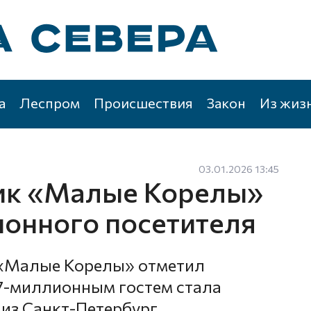
а
Леспром
Происшествия
Закон
Из жиз
03.01.2026 13:45
ик «Малые Корелы»
ионного посетителя
 «Малые Корелы» отметил
 7-миллионным гостем стала
 из Санкт-Петербург