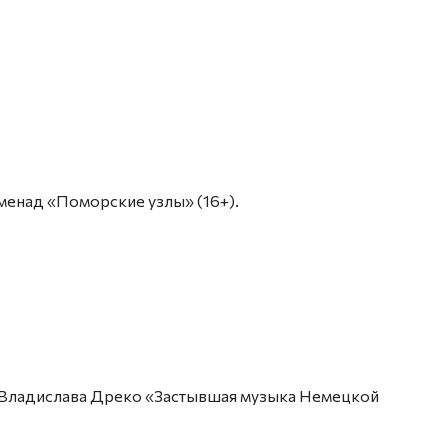
роменад «Поморские узлы» (16+).
сия Владислава Дреко «Застывшая музыка Немецкой