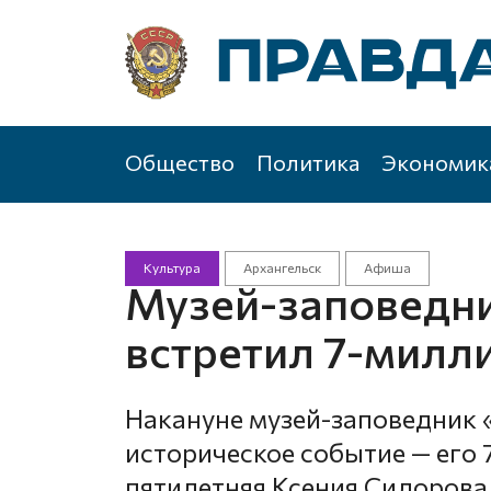
Общество
Политика
Экономик
Культура
Архангельск
Афиша
Музей-заповедн
встретил 7-милл
Накануне музей-заповедник
историческое событие — его
пятилетняя Ксения Сидорова