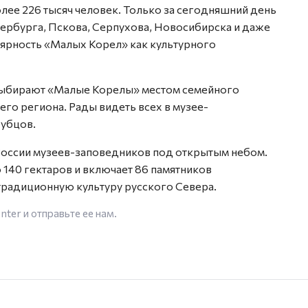
олее 226 тысяч человек. Только за сегодняшний день
тербурга, Пскова, Серпухова, Новосибирска и даже
лярность «Малых Корел» как культурного
и выбирают «Малые Корелы» местом семейного
его региона. Рады видеть всех в музее-
Рубцов.
России музеев-заповедников под открытым небом.
 140 гектаров и включает 86 памятников
радиционную культуру русского Севера.
enter
и отправьте ее нам.