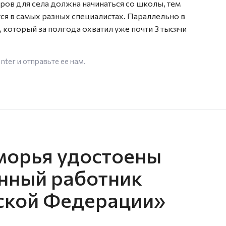
ров для села должна начинаться со школы, тем
я в самых разных специалистах. Параллельно в
 который за полгода охватил уже почти 3 тысячи
enter
и отправьте ее нам.
морья удостоены
нный работник
ской Федерации»