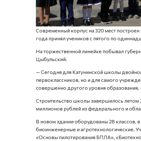
Современный корпус на 320 мест построен 
года принял учеников с пятого по одиннад
На торжественной линейке побывал губер
Цыбульский.
— Сегодня для Катунинской школы двойной
первоклассников, но и для самого учрежден
совершенно другого уровня образования, —
Строительство школы завершилось летом 2
миллионов рублей из федерального и обл
В новом здании оборудованы 28 классов, 
биоинженерные и агротехнологические. Уч
«Основы пилотирования БПЛА», «Биотехнол