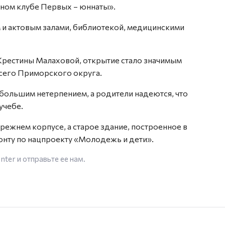
ном клубе Первых – юннаты».
и актовым залами, библиотекой, медицинскими
Крестины Малаховой, открытие стало значимым
всего Приморского округа.
 большим нетерпением, а родители надеются, что
учебе.
режнем корпусе, а старое здание, построенное в
монту по нацпроекту «Молодежь и дети».
enter
и отправьте ее нам.