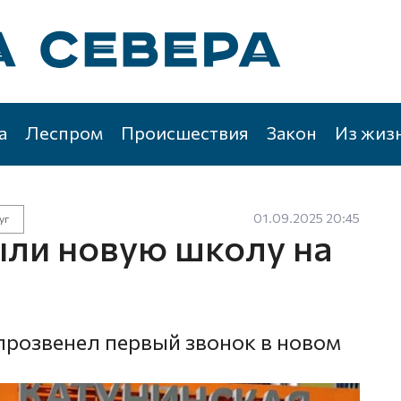
а
Леспром
Происшествия
Закон
Из жиз
01.09.2025 20:45
уг
ыли новую школу на
прозвенел первый звонок в новом