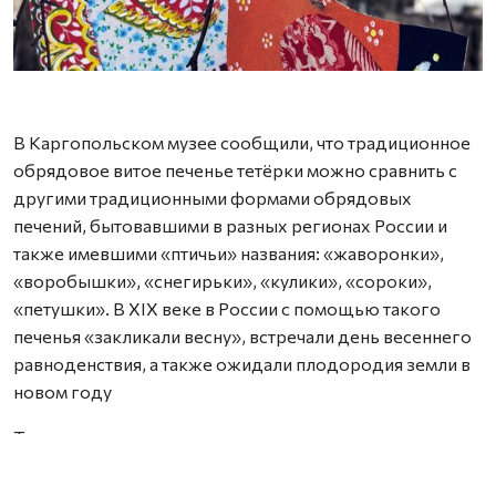
А
В Каргопольском музее сообщили, что традиционное
обрядовое витое печенье тетёрки можно сравнить с
другими традиционными формами обрядовых
печений, бытовавшими в разных регионах России и
также имевшими «птичьи» названия: «жаворонки»,
«воробышки», «снегирьки», «кулики», «сороки»,
«петушки». В XIX веке в России с помощью такого
печенья «закликали весну», встречали день весеннего
равноденствия, а также ожидали плодородия земли в
новом году
Также в музее в этот день вспомнили мастериц,
которые знали все тонкости изготовления такого
печенья. Его делали из раскатанного в тонкие жгуты